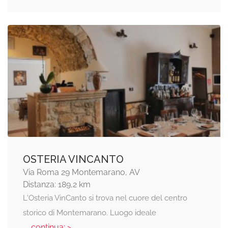
OSTERIA VINCANTO
Via Roma 29 Montemarano, AV
Distanza: 189,2 km
L'Osteria VinCanto si trova nel cuore del centro
storico di Montemarano. Luogo ideale
... continua: >