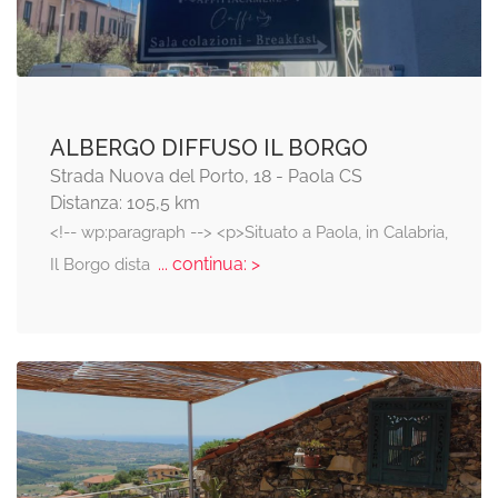
ALBERGO DIFFUSO IL BORGO
Strada Nuova del Porto, 18 - Paola CS
Distanza: 105,5 km
<!-- wp:paragraph --> <p>Situato a Paola, in Calabria,
... continua: >
Il Borgo dista