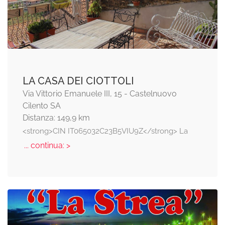
LA CASA DEI CIOTTOLI
Via Vittorio Emanuele III, 15 - Castelnuovo
Cilento SA
Distanza: 149,9 km
<strong>CIN IT065032C23B5VIU9Z</strong> La
... continua: >