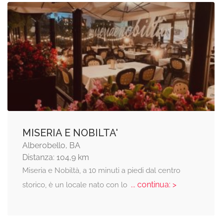
MISERIA E NOBILTA'
Alberobello, BA
Distanza: 104,9 km
Miseria e Nobiltà, a 10 minuti a piedi dal centro
... continua: >
storico, è un locale nato con lo