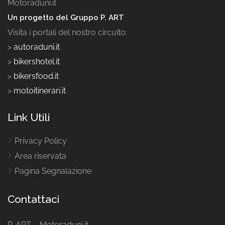
Motoraduni.it
Un progetto del Gruppo P. ART
Visita i portali del nostro circuito:
>
autoraduni.it
>
bikershotel.it
>
bikersfood.it
>
motoitinerari.it
Link Utili
Privacy Policy
Area riservata
Pagina Segnalazione
Contattaci
P. ART – Motoraduni.it