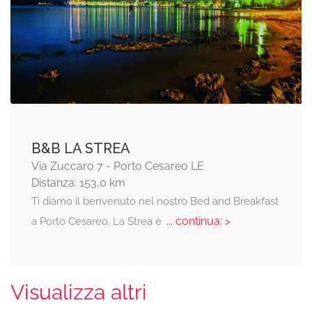
B&B LA STREA
Via Zuccaro 7 - Porto Cesareo LE
Distanza: 153,0 km
Ti diamo il benvenuto nel nostro Bed and Breakfast
... continua: >
a Porto Cesareo. La Strea è
Visualizza altri