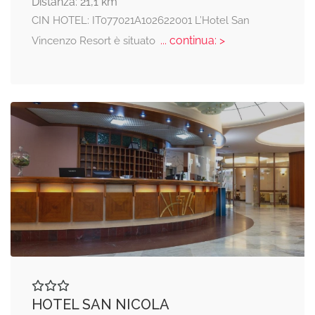
Distanza: 21,1 km
CIN HOTEL: IT077021A102622001 L’Hotel San
... continua: >
Vincenzo Resort è situato
HOTEL SAN NICOLA