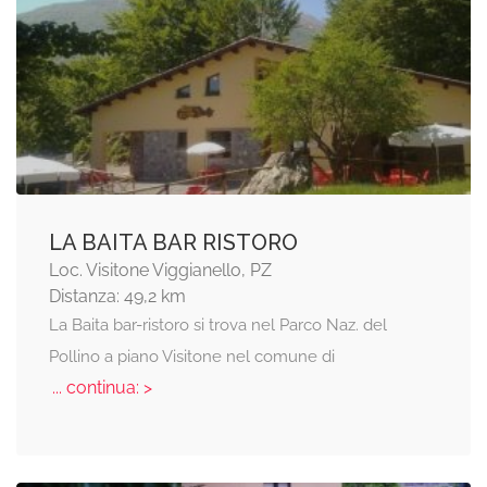
LA BAITA BAR RISTORO
Loc. Visitone Viggianello, PZ
Distanza: 49,2 km
La Baita bar-ristoro si trova nel Parco Naz. del
Pollino a piano Visitone nel comune di
... continua: >