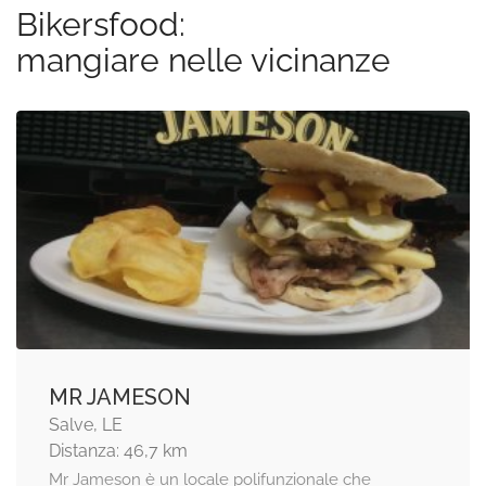
Bikersfood:
mangiare nelle vicinanze
MR JAMESON
Salve, LE
Distanza: 46,7 km
Mr Jameson è un locale polifunzionale che