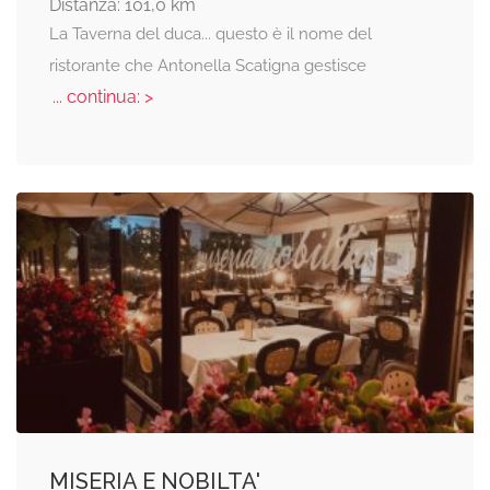
Distanza: 101,0 km
La Taverna del duca... questo è il nome del
ristorante che Antonella Scatigna gestisce
... continua: >
MISERIA E NOBILTA'