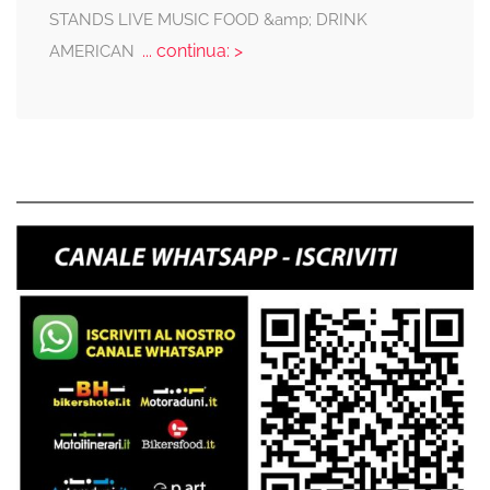
STANDS LIVE MUSIC FOOD &amp; DRINK
... continua: >
AMERICAN