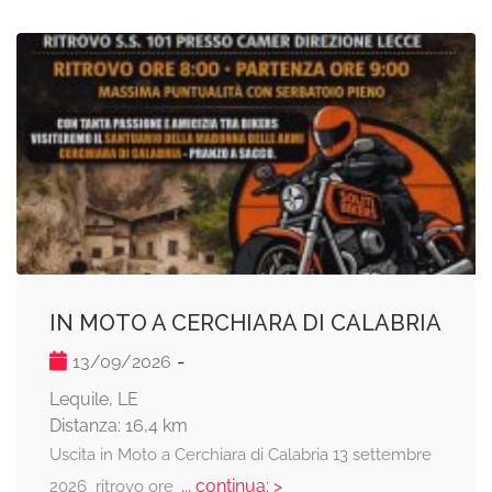
IN MOTO A CERCHIARA DI CALABRIA
-
13/09/2026
Lequile, LE
Distanza: 16,4 km
Uscita in Moto a Cerchiara di Calabria 13 settembre
... continua: >
2026 ritrovo ore