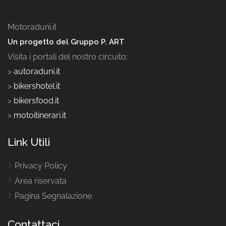
Motoraduni.it
Un progetto del Gruppo P. ART
Visita i portali del nostro circuito:
>
autoraduni.it
>
bikershotel.it
>
bikersfood.it
>
motoitinerari.it
Link Utili
Privacy Policy
Area riservata
Pagina Segnalazione
Contattaci