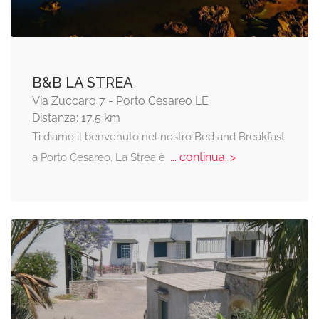
B&B LA STREA
Via Zuccaro 7 - Porto Cesareo LE
Distanza: 17,5 km
Ti diamo il benvenuto nel nostro Bed and Breakfast
... continua: >
a Porto Cesareo. La Strea è