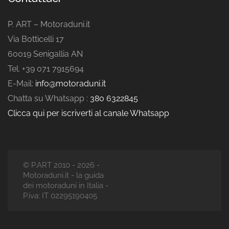
P. ART – Motoraduni.it
Via Botticelli 17
60019 Senigallia AN
Tel. +39 071 7915694
E-Mail:
info@motoraduni.it
Chatta su Whatsapp :
380 6322845
Clicca qui per iscriverti al canale Whatsapp
© P.ART 2010 - 2026 -
Motoraduni.it - la guida
dei motoraduni in Italia -
P.iva: IT 02295190405