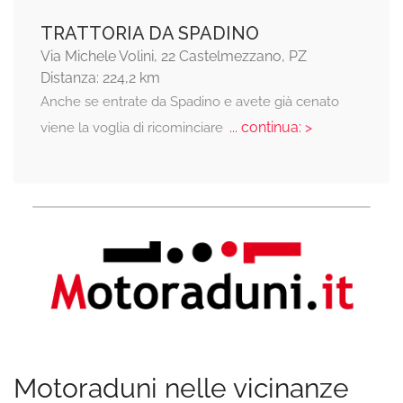
TRATTORIA DA SPADINO
Via Michele Volini, 22 Castelmezzano, PZ
Distanza: 224,2 km
Anche se entrate da Spadino e avete già cenato
... continua: >
viene la voglia di ricominciare
Motoraduni nelle vicinanze