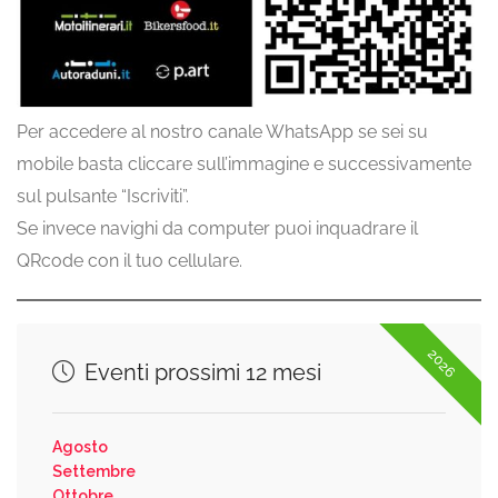
Per accedere al nostro canale WhatsApp se sei su
mobile basta cliccare sull’immagine e successivamente
sul pulsante “Iscriviti”.
Se invece navighi da computer puoi inquadrare il
QRcode con il tuo cellulare.
2026
Eventi prossimi 12 mesi
Agosto
Settembre
Ottobre