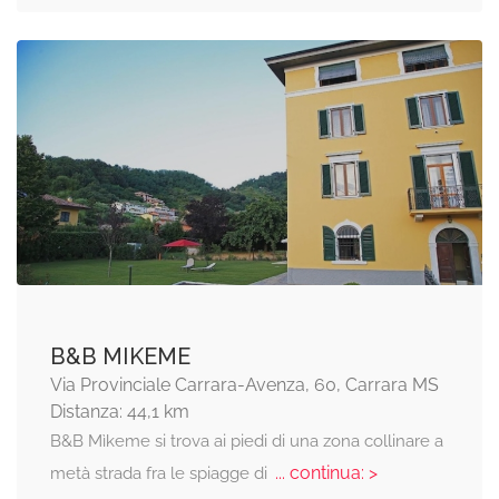
B&B MIKEME
Via Provinciale Carrara-Avenza, 60, Carrara MS
Distanza: 44,1 km
B&B Mìkeme si trova ai piedi di una zona collinare a
... continua: >
metà strada fra le spiagge di