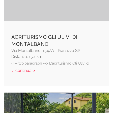
AGRITURISMO GLI ULIVI DI
MONTALBANO
Via Montalbano, 154/A - Pianazza SP
Distanza: 15,1 km
<!-- wp:paragraph --> L'agriturismo Gli Ulivi di
... continua: >