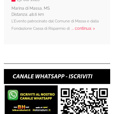
Marina di Massa, MS
Distanza: 48,6 km
L’Evento patrocinato dal Comune di Massa e dalla
... continua: >
Fondazione Cassa di Risparmio di