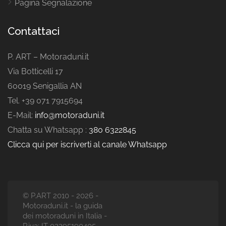
Pagina Segnalazione
Contattaci
P. ART – Motoraduni.it
Via Botticelli 17
60019 Senigallia AN
Tel. +39 071 7915694
E-Mail:
info@motoraduni.it
Chatta su Whatsapp :
380 6322845
Clicca qui per iscriverti al canale Whatsapp
© P.ART 2010 - 2026 -
Motoraduni.it - la guida
dei motoraduni in Italia -
P.iva: IT 02295190405