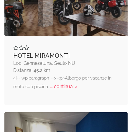
HOTEL MIRAMONTI
Loc. Gennesaluna, Seulo NU
Distanza: 45,2 km
<!-- wp:paragraph --> <p>Albergo per vacanze in
... continua: >
moto con piscina