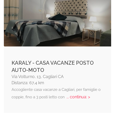
KARALY - CASA VACANZE POSTO
AUTO-MOTO
Via Volturno, 13, Cagliari CA
Distanza: 67,4 km
Accogliente casa vacanze a Cagliari, per famiglie o
... continua: >
coppie, fino a 3 posti letto con