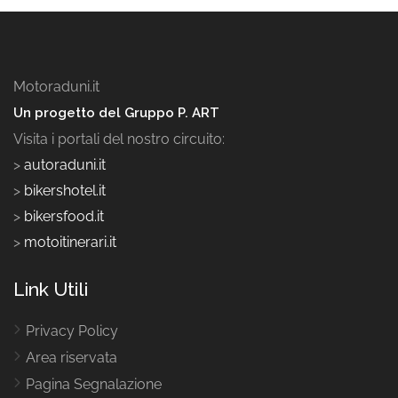
Motoraduni.it
Un progetto del Gruppo P. ART
Visita i portali del nostro circuito:
>
autoraduni.it
>
bikershotel.it
>
bikersfood.it
>
motoitinerari.it
Link Utili
Privacy Policy
Area riservata
Pagina Segnalazione