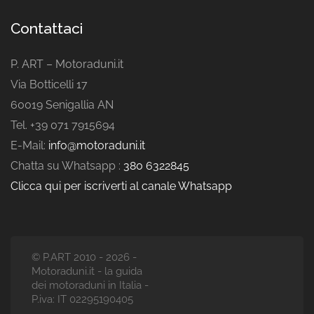
Contattaci
P. ART – Motoraduni.it
Via Botticelli 17
60019 Senigallia AN
Tel. +39 071 7915694
E-Mail:
info@motoraduni.it
Chatta su Whatsapp :
380 6322845
Clicca qui per iscriverti al canale Whatsapp
© P.ART 2010 - 2026 -
Motoraduni.it - la guida
dei motoraduni in Italia -
P.iva: IT 02295190405