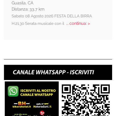
Guasila, CA
Distanza: 33,7 km
Sabato 08 Agosto 2026 FESTA DELLA BIRRA
... continua: >
H:21.30 Serata musicale con il