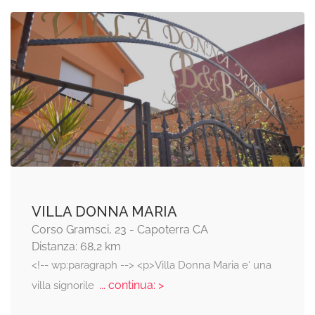
VILLA DONNA MARIA
Corso Gramsci, 23 - Capoterra CA
Distanza: 68,2 km
<!-- wp:paragraph --> <p>Villa Donna Maria e' una
... continua: >
villa signorile