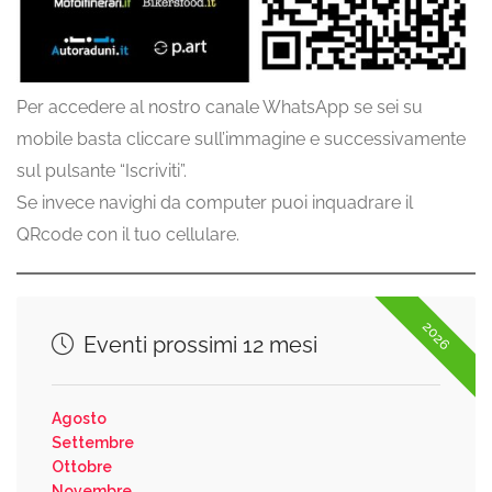
Per accedere al nostro canale WhatsApp se sei su
mobile basta cliccare sull’immagine e successivamente
sul pulsante “Iscriviti”.
Se invece navighi da computer puoi inquadrare il
QRcode con il tuo cellulare.
2026
Eventi prossimi 12 mesi
Agosto
Settembre
Ottobre
Novembre