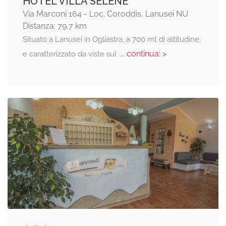
HOTEL VILLA SELENE
Via Marconi 164 - Loc. Coroddis, Lanusei NU
Distanza: 79,7 km
Situato a Lanusei in Ogliastra, a 700 mt di altitudine,
... continua: >
e caratterizzato da viste sul