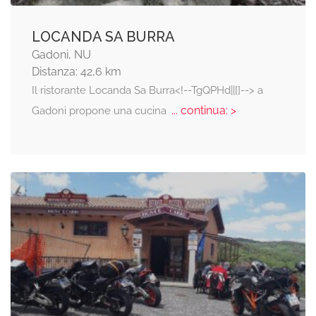
LOCANDA SA BURRA
Gadoni, NU
Distanza: 42,6 km
Il ristorante Locanda Sa Burra<!--TgQPHd||[]--> a
... continua: >
Gadoni propone una cucina