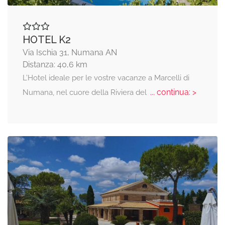
HOTEL K2
Via Ischia 31, Numana AN
Distanza: 40,6 km
L’Hotel ideale per le vostre vacanze a Marcelli di
... continua: >
Numana, nel cuore della Riviera del