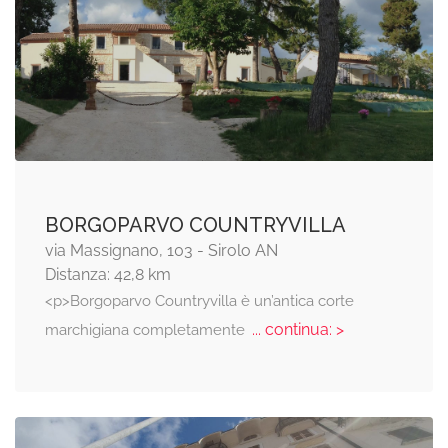
BORGOPARVO COUNTRYVILLA
via Massignano, 103 - Sirolo AN
Distanza: 42,8 km
<p>Borgoparvo Countryvilla è un’antica corte
... continua: >
marchigiana completamente