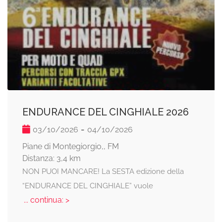
ENDURANCE DEL CINGHIALE 2026
-
03/10/2026
04/10/2026
Piane di Montegiorgio,, FM
Distanza: 3,4 km
NON PUOI MANCARE! La SESTA edizione della
“ENDURANCE DEL CINGHIALE” vuole
... continua: >