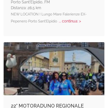
Porto Sant'Elpidio, FM
Distanza: 28,5 km
NEW LOCATION ! Lungo Mare Falerienze EX-
... continua: >
Pepenero Porto Sant’Elpidio
22° MOTORADUNO REGIONALE