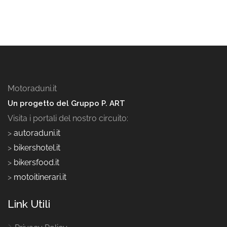
Motoraduni.it
Un progetto del Gruppo P. ART
Visita i portali del nostro circuito:
>
autoraduni.it
>
bikershotel.it
>
bikersfood.it
>
motoitinerari.it
Link Utili