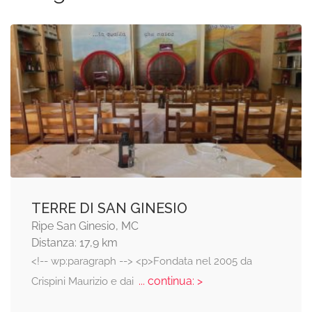
TERRE DI SAN GINESIO
Ripe San Ginesio, MC
Distanza: 17,9 km
<!-- wp:paragraph --> <p>Fondata nel 2005 da
... continua: >
Crispini Maurizio e dai