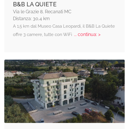
B&B LA QUIETE
Via le Grazie 8, Recanati MC
Distanza: 30,4 km
A 1,5 km dal Museo Casa Leopardi, il B&B La Quiete
... continua: >
offre 3 camere, tutte con WiFi