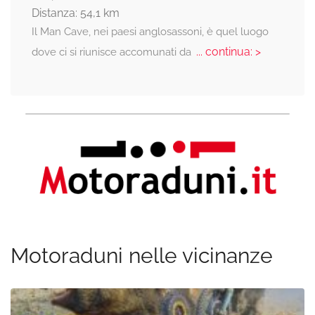
Distanza: 54,1 km
Il Man Cave, nei paesi anglosassoni, è quel luogo
... continua: >
dove ci si riunisce accomunati da
Motoraduni nelle vicinanze