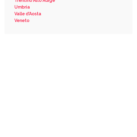
Trentino Alto Adige
Umbria
Valle d'Aosta
Veneto