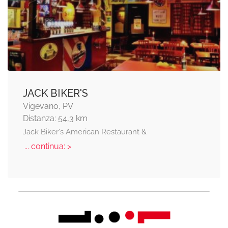
JACK BIKER'S
Vigevano, PV
Distanza: 54,3 km
Jack Biker's American Restaurant &
... continua: >