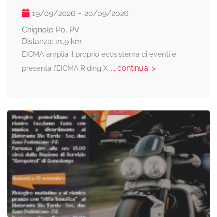
-
19/09/2026
20/09/2026
Chignolo Po, PV
Distanza: 21,9 km
EICMA amplia il proprio ecosistema di eventi e
... continua: >
presenta l’EICMA Riding X