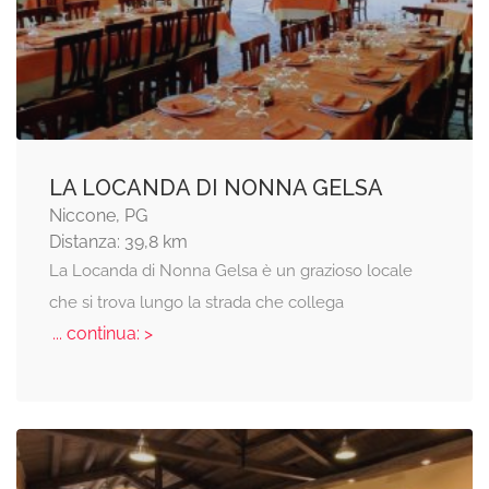
LA LOCANDA DI NONNA GELSA
Niccone, PG
Distanza: 39,8 km
La Locanda di Nonna Gelsa è un grazioso locale
che si trova lungo la strada che collega
... continua: >