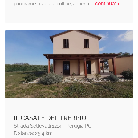
... continua: >
panorami su valle e colline, appena
IL CASALE DEL TREBBIO
Strada Settevalli 1214 - Perugia PG
Distanza: 25,4 km