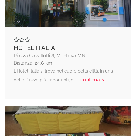
HOTEL ITALIA
Piazza Cavallotti 8, Mantova MN
Distanza: 24,6 km
L’Hotel Italia si trova nel cuore della città, in una
... continua: >
delle Piazze più importanti, di