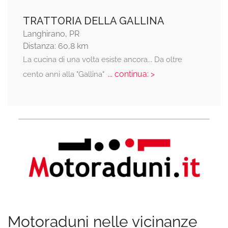
TRATTORIA DELLA GALLINA
Langhirano, PR
Distanza: 60,8 km
La cucina di una volta esiste ancora... Da oltre
... continua: >
cento anni alla "Gallina"
Motoraduni nelle vicinanze