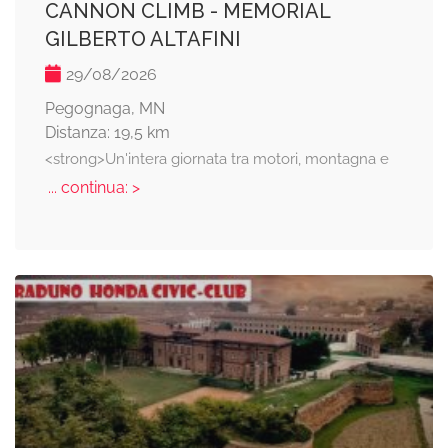
CANNON CLIMB - MEMORIAL
GILBERTO ALTAFINI
29/08/2026
Pegognaga, MN
Distanza: 19,5 km
<strong>Un'intera giornata tra motori, montagna e
... continua: >