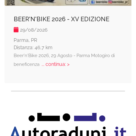
BEER'N'BIKE 2026 - XV EDIZIONE
29/08/2026
Parma, PR
Distanza: 46,7 km
Beer'n'Bike 2026, 29 Agosto - Parma Motogiro di
... continua: >
beneficenza