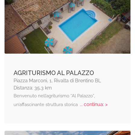
AGRITURISMO AL PALAZZO
Piazza Marconi, 1, Rivalta di Brentino BL
Distanza: 35,3 km
Benvenuto nell’agriturismo “Al Palazzo”,
... continua: >
un’affascinante struttura storica