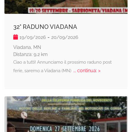
32° RADUNO VIADANA
-
19/09/2026
20/09/2026
Viadana, MN
Distanza: 9,2 km
Ciao a tutti! Annunciamo il prossimo raduno post
... continua: >
ferie, saremo a Viadana (MN)