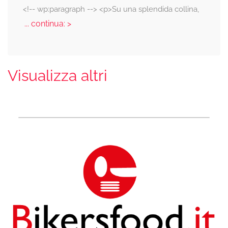
<!-- wp:paragraph --> <p>Su una splendida collina,
... continua: >
Visualizza altri