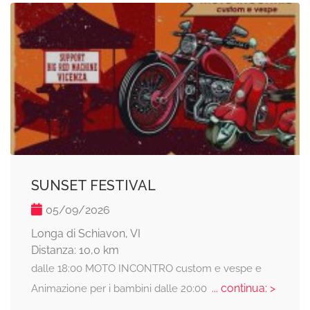
SUNSET FESTIVAL
05/09/2026
Longa di Schiavon, VI
Distanza: 10,0 km
dalle 18:00 MOTO INCONTRO custom e vespe e
... continua: >
Animazione per i bambini dalle 20:00