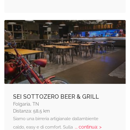
SEI SOTTOZERO BEER & GRILL
Folgaria, TN
Distanza: 58,5 km
Siamo una birreria artigianale dallambiente
... continua: >
caldo, easy e di comfort. Sulla