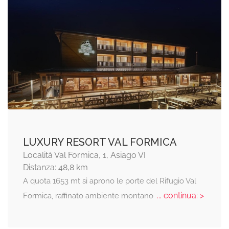
LUXURY RESORT VAL FORMICA
Località Val Formica, 1, Asiago VI
Distanza: 48,8 km
A quota 1653 mt si aprono le porte del Rifugio Val
... continua: >
Formica, raffinato ambiente montano