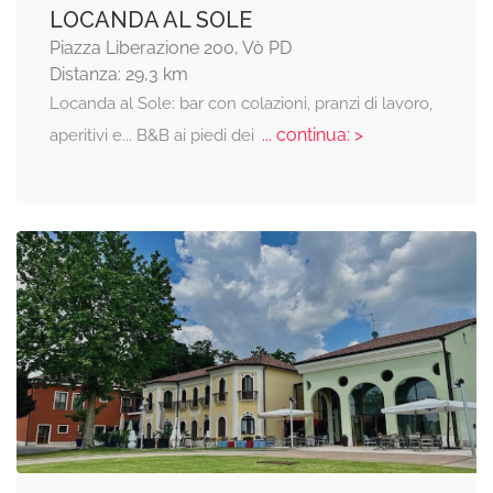
LOCANDA AL SOLE
Piazza Liberazione 200, Vò PD
Distanza: 29,3 km
Locanda al Sole: bar con colazioni, pranzi di lavoro,
... continua: >
aperitivi e... B&B ai piedi dei