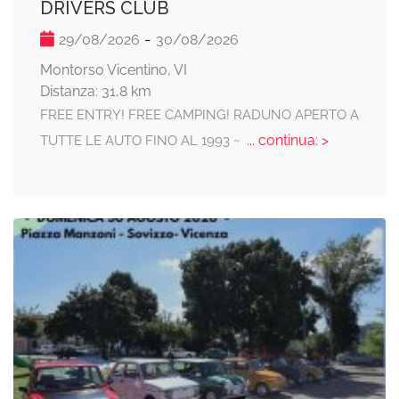
DRIVERS CLUB
-
29/08/2026
30/08/2026
Montorso Vicentino, VI
Distanza: 31,8 km
FREE ENTRY! FREE CAMPING! RADUNO APERTO A
... continua: >
TUTTE LE AUTO FINO AL 1993 ~