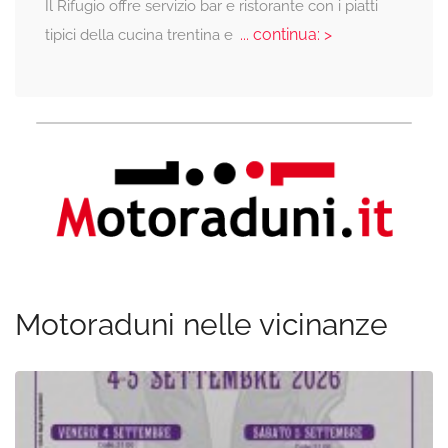
Il Rifugio offre servizio bar e ristorante con i piatti
... continua: >
tipici della cucina trentina e
Motoraduni nelle vicinanze