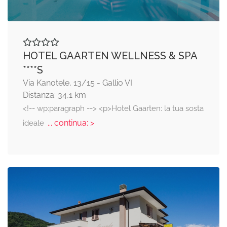
HOTEL GAARTEN WELLNESS & SPA
****S
Via Kanotele, 13/15 - Gallio VI
Distanza: 34,1 km
<!-- wp:paragraph --> <p>Hotel Gaarten: la tua sosta
... continua: >
ideale