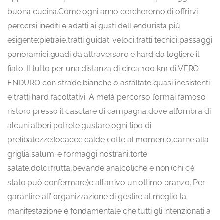
buona cucina.Come ogni anno cercheremo di offrirvi
percorsi inediti e adatti ai gusti dell endurista più
esigente:pietraie,tratti guidati veloci,tratti tecnici,passaggi
panoramici,guadi da attraversare e hard da togliere il
fiato. Il tutto per una distanza di circa 100 km di VERO
ENDURO con strade bianche o asfaltate quasi inesistenti
e tratti hard facoltativi. A metà percorso l’ormai famoso
ristoro presso il casolare di campagna,dove all’ombra di
alcuni alberi potrete gustare ogni tipo di
prelibatezze:focacce calde cotte al momento,carne alla
griglia,salumi e formaggi nostrani,torte
salate,dolci,frutta,bevande analcoliche e non.(chi c’è
stato può confermare)e all’arrivo un ottimo pranzo. Per
garantire all’ organizzazione di gestire al meglio la
manifestazione è fondamentale che tutti gli intenzionati a