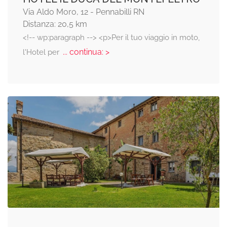
Via Aldo Moro, 12 - Pennabilli RN
Distanza: 20,5 km
<!-- wp:paragraph --> <p>Per il tuo viaggio in moto,
... continua: >
l'Hotel per