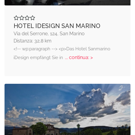
HOTEL IDESIGN SAN MARINO
Via del Serrone, 124, San Marino
Distanza: 32,8 km
<!-- wp:paragraph --> <p>Das Hotel Sanmarino
... continua: >
iDesign empfängt Sie in