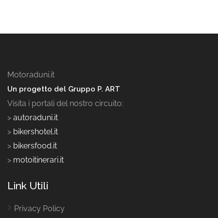
Motoraduni.it
Un progetto del Gruppo P. ART
Visita i portali del nostro circuito:
>
autoraduni.it
>
bikershotel.it
>
bikersfood.it
>
motoitinerari.it
Link Utili
Privacy Policy