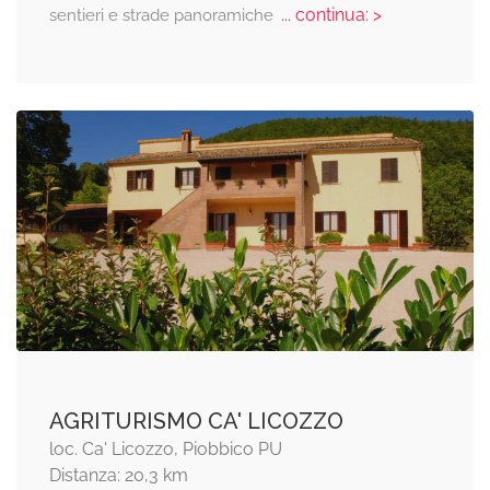
... continua: >
sentieri e strade panoramiche
AGRITURISMO CA' LICOZZO
loc. Ca' Licozzo, Piobbico PU
Distanza: 20,3 km