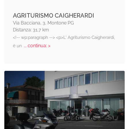
AGRITURISMO CAIGHERARDI
Via Bacciana, 3, Montone PG
Distanza: 31,7 km
<!-- wp:paragraph --> <p>L' Agriturismo Caigherardi,
... continua: >
è un