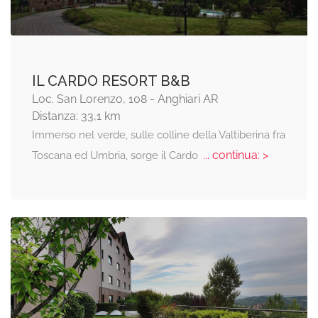
IL CARDO RESORT B&B
Loc. San Lorenzo, 108 - Anghiari AR
Distanza: 33,1 km
Immerso nel verde, sulle colline della Valtiberina fra
... continua: >
Toscana ed Umbria, sorge il Cardo