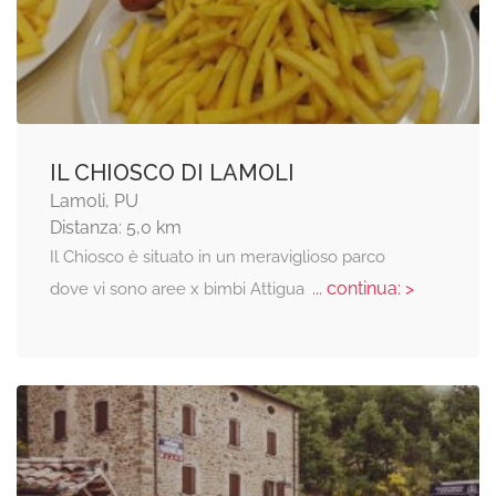
IL CHIOSCO DI LAMOLI
Lamoli, PU
Distanza: 5,0 km
Il Chiosco è situato in un meraviglioso parco
... continua: >
dove vi sono aree x bimbi Attigua