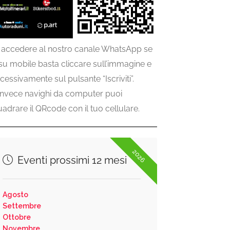
 accedere al nostro canale WhatsApp se
 su mobile basta cliccare sull’immagine e
cessivamente sul pulsante “Iscriviti”.
invece navighi da computer puoi
uadrare il QRcode con il tuo cellulare.
2026
Eventi prossimi 12 mesi
Agosto
Settembre
Ottobre
Novembre