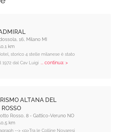
ze
ADMIRAL
ossola, 16, Milano MI
50,1 km
otel, storico 4 stelle milanese è stato
... continua: >
l 1972 dal Cav Luigi
RISMO ALTANA DEL
 ROSSO
Motto Rosso, 8 - Gattico-Veruno NO
50,5 km
agraph --> <p>Tra le Colline Novaresi