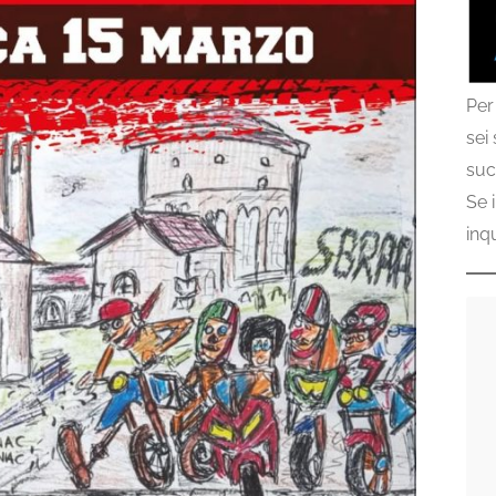
Per
sei
suc
Se 
inq