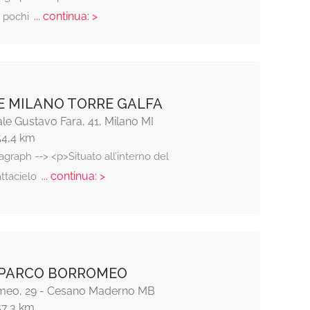
... continua: >
a pochi
E MILANO TORRE GALFA
le Gustavo Fara, 41, Milano MI
54,4 km
agraph --> <p>Situato all’interno del
... continua: >
ttacielo
 PARCO BORROMEO
meo, 29 - Cesano Maderno MB
57,3 km