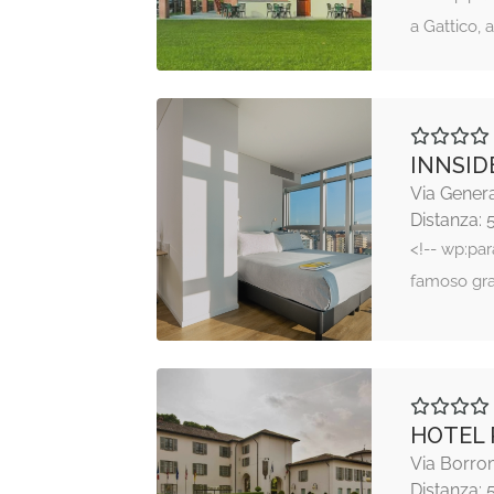
a Gattico, 
INNSID
Via Genera
Distanza: 
<!-- wp:par
famoso gra
HOTEL
Via Borro
Distanza: 