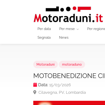
Per data
Per mese
Per region
Segnala
News
Motoraduni
motoraduno
MOTOBENEDIZIONE C
Data:
15/03/2026
Cilavegna, PV, Lombardia