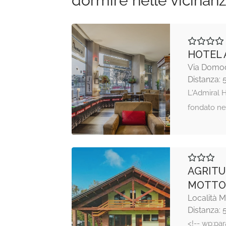
dormire nelle vicinan
HOTEL 
Via Domod
Distanza: 
L'Admiral H
fondato ne
AGRITU
MOTTO
Località 
Distanza: 
<!-- wp:par