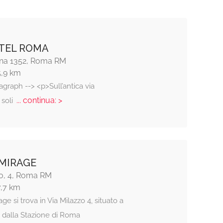
OTEL ROMA
tina 1352, Roma RM
5,9 km
agraph --> <p>Sull’antica via
... continua: >
 soli
MIRAGE
zo, 4, Roma RM
7,7 km
age si trova in Via Milazzo 4, situato a
i dalla Stazione di Roma