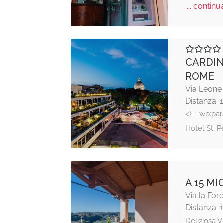
... continua
CARDIN
ROME
Via Leone
Distanza: 
<!-- wp:pa
Hotel St. P
A 15 M
Via la For
Distanza: 
Deliziosa V