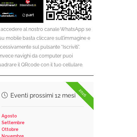
 accedere al nostro canale WhatsApp se
 su mobile basta cliccare sull’immagine e
cessivamente sul pulsante “Iscriviti”.
invece navighi da computer puoi
uadrare il QRcode con il tuo cellulare.
2026
Eventi prossimi 12 mesi
Agosto
Settembre
Ottobre
Novembre