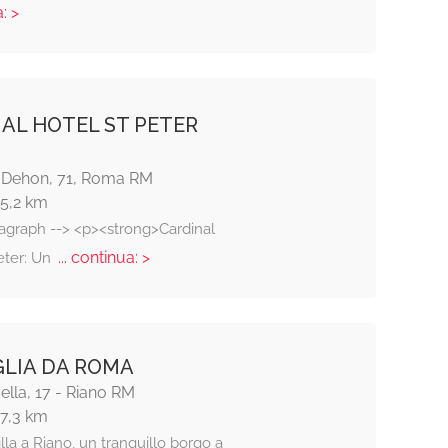
: >
AL HOTEL ST PETER
 Dehon, 71, Roma RM
15,2 km
ragraph --> <p><strong>Cardinal
... continua: >
eter: Un
IGLIA DA ROMA
cella, 17 - Riano RM
17,3 km
illa a Riano, un tranquillo borgo a