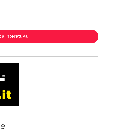
a interattiva
ze