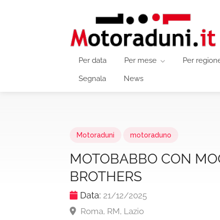
Per data
Per mese
Per region
Segnala
News
Motoraduni
motoraduno
MOTOBABBO CON MOON
BROTHERS
Data:
21/12/2025
Roma, RM, Lazio