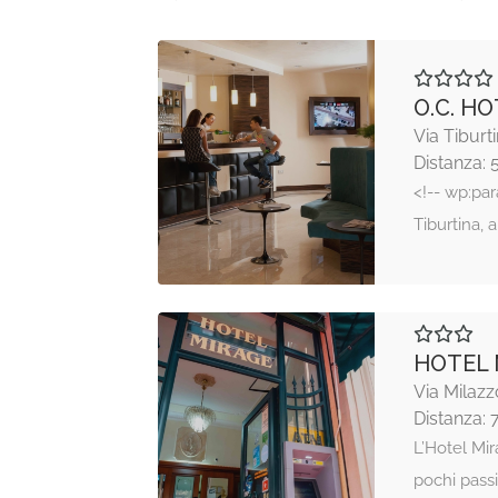
O.C. H
Via Tibur
Distanza: 
<!-- wp:par
Tiburtina, a
HOTEL 
Via Milaz
Distanza: 
L’Hotel Mir
pochi pass