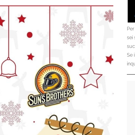
Per
sei
suc
Se 
inq