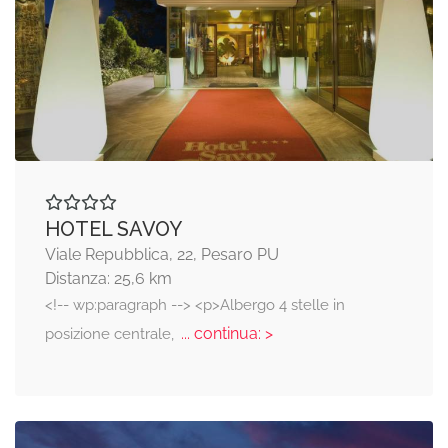
HOTEL SAVOY
Viale Repubblica, 22, Pesaro PU
Distanza: 25,6 km
<!-- wp:paragraph --> <p>Albergo 4 stelle in
... continua: >
posizione centrale,