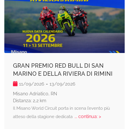
GRAN PREMIO RED BULL DI SAN
MARINO E DELLA RIVIERA DI RIMINI
-
11/09/2026
13/09/2026
Misano Adriatico, RN
Distanza: 2,2 km
Il Misano World Circuit porta in scena l’evento più
... continua: >
atteso della stagione dedicata