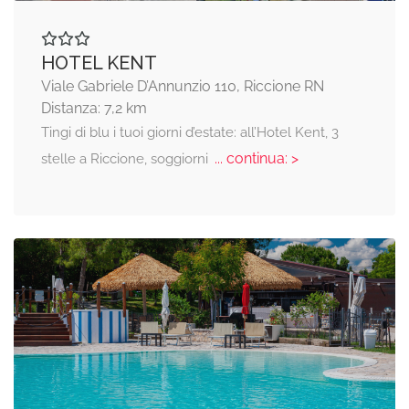
HOTEL KENT
Viale Gabriele D’Annunzio 110, Riccione RN
Distanza: 7,2 km
Tingi di blu i tuoi giorni d’estate: all’Hotel Kent, 3
... continua: >
stelle a Riccione, soggiorni