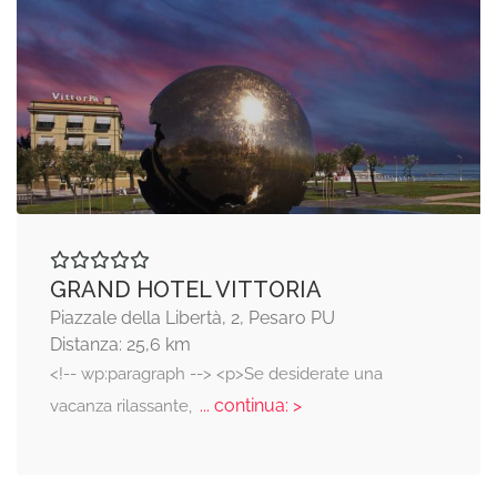
GRAND HOTEL VITTORIA
Piazzale della Libertà, 2, Pesaro PU
Distanza: 25,6 km
<!-- wp:paragraph --> <p>Se desiderate una
... continua: >
vacanza rilassante,