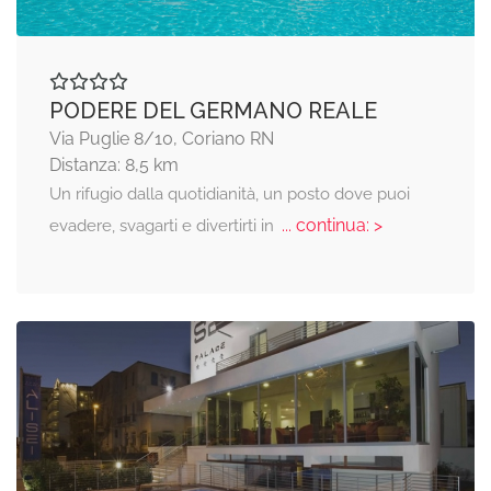
PODERE DEL GERMANO REALE
Via Puglie 8/10, Coriano RN
Distanza: 8,5 km
Un rifugio dalla quotidianità, un posto dove puoi
... continua: >
evadere, svagarti e divertirti in