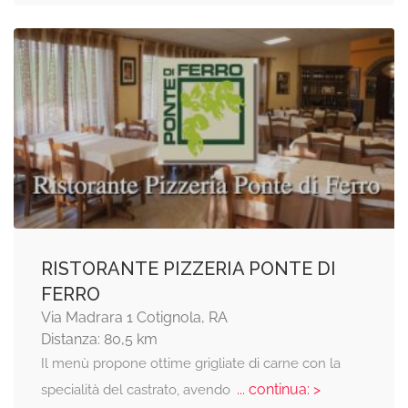
RISTORANTE PIZZERIA PONTE DI
FERRO
Via Madrara 1 Cotignola, RA
Distanza: 80,5 km
Il menù propone ottime grigliate di carne con la
... continua: >
specialità del castrato, avendo