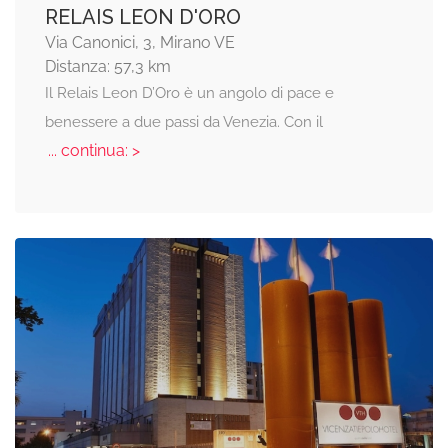
RELAIS LEON D'ORO
Via Canonici, 3, Mirano VE
Distanza: 57,3 km
Il Relais Leon D’Oro è un angolo di pace e
benessere a due passi da Venezia. Con il
... continua: >