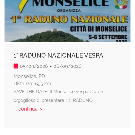
1° RADUNO NAZIONALE VESPA
-
05/09/2026
06/09/2026
Monselice, PD
Distanza: 19,5 km
SAVE THE DATE! Il Monselice Vespa Club è
orgoglioso di presentare il 1° RADUNO
... continua: >