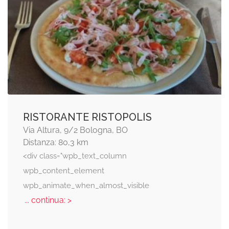
RISTORANTE RISTOPOLIS
Via Altura, 9/2 Bologna, BO
Distanza: 80,3 km
<div class="wpb_text_column
wpb_content_element
wpb_animate_when_almost_visible
... continua: >