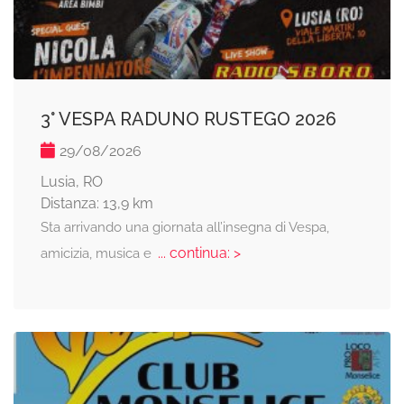
3° VESPA RADUNO RUSTEGO 2026
29/08/2026
Lusia, RO
Distanza: 13,9 km
Sta arrivando una giornata all’insegna di Vespa,
... continua: >
amicizia, musica e