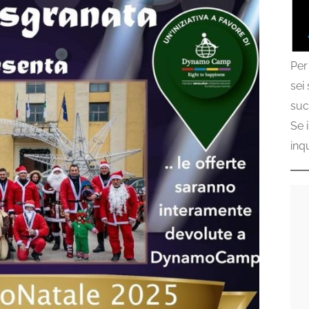
Per
sei
suc
Se 
inq