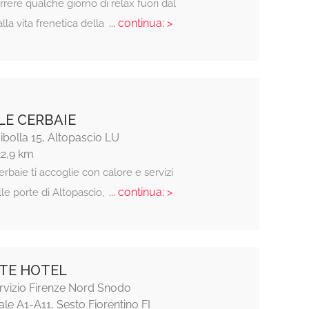
rrere qualche giorno di relax fuori dal
... continua: >
alla vita frenetica della
LE CERBAIE
Sibolla 15, Altopascio LU
22,9 km
rbaie ti accoglie con calore e servizi
... continua: >
alle porte di Altopascio,
TE HOTEL
rvizio Firenze Nord Snodo
le A1-A11, Sesto Fiorentino FI