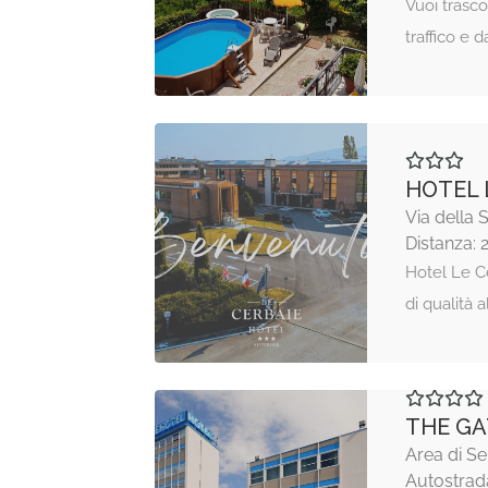
Vuoi trasco
traffico e d
HOTEL 
Via della 
Distanza: 
Hotel Le Ce
di qualità 
THE GA
Area di Se
Autostrada