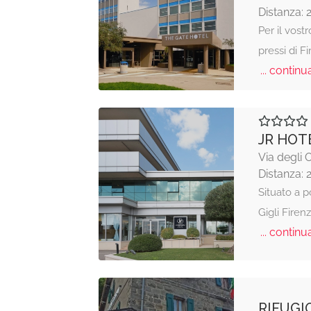
Distanza: 
Per il vost
pressi di F
... continua
JR HOT
Via degli 
Distanza: 
Situato a p
Gigli Firen
... continua
RIFUGI