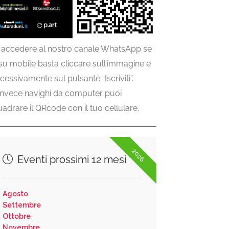
 accedere al nostro canale WhatsApp se
 su mobile basta cliccare sull’immagine e
cessivamente sul pulsante “Iscriviti”.
invece navighi da computer puoi
uadrare il QRcode con il tuo cellulare.
2026
Eventi prossimi 12 mesi
Agosto
Settembre
Ottobre
Novembre