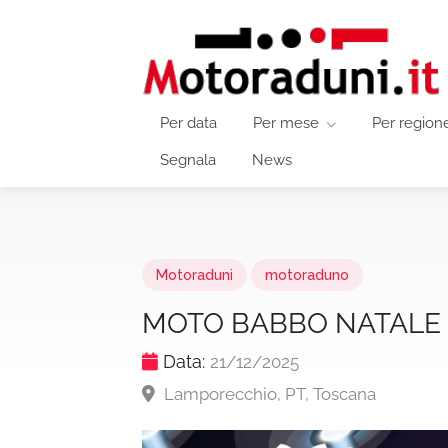
Per data
Per mese
Per region
Segnala
News
Motoraduni
motoraduno
MOTO BABBO NATALE 
Data:
21/12/2025
Lamporecchio, PT, Toscana