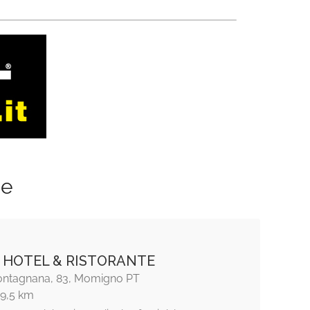
ze
 HOTEL & RISTORANTE
ontagnana, 83, Momigno PT
19,5 km