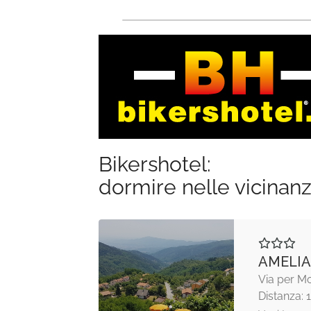
Bikershotel:
dormire nelle vicinan
AMELIA
Via per M
Distanza: 