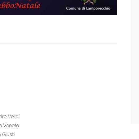
dro Vero”
io Veneto
Giusti