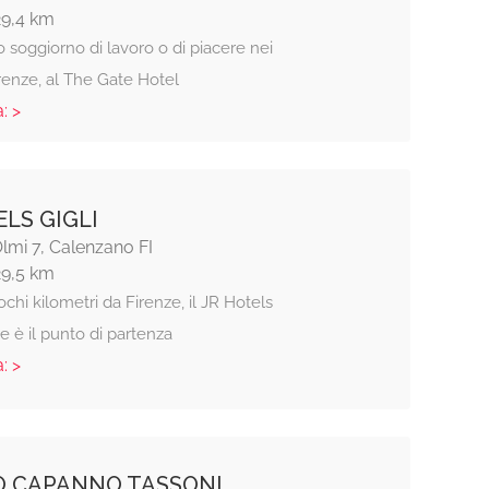
29,4 km
ro soggiorno di lavoro o di piacere nei
irenze, al The Gate Hotel
: >
ELS GIGLI
Olmi 7, Calenzano FI
29,5 km
ochi kilometri da Firenze, il JR Hotels
ze è il punto di partenza
: >
O CAPANNO TASSONI