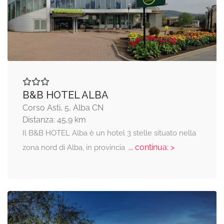
B&B HOTEL ALBA
Corso Asti, 5, Alba CN
Distanza: 45,9 km
Il B&B HOTEL Alba è un hotel 3 stelle situato nella
... continua: >
zona nord di Alba, in provincia