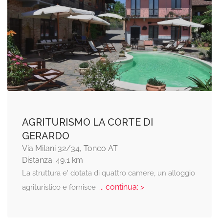
AGRITURISMO LA CORTE DI
GERARDO
Via Milani 32/34, Tonco AT
Distanza: 49,1 km
La struttura e' dotata di quattro camere, un alloggio
... continua: >
agrituristico e fornisce