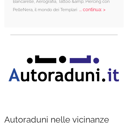
Bancarelle, Aerografia, Tattoo &amp; Piercing con
... continua: >
PelleNera, il mondo dei Templari
Autoraduni nelle vicinanze