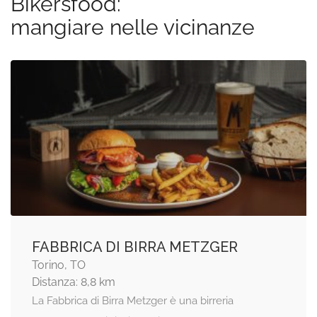
Bikersfood:
mangiare nelle vicinanze
FABBRICA DI BIRRA METZGER
Torino, TO
Distanza: 8,8 km
La Fabbrica di Birra Metzger è una birreria