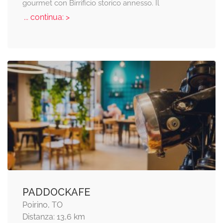
gourmet con Birrificio storico annesso. Il
... continua: >
PADDOCKAFE
Poirino, TO
Distanza: 13,6 km