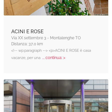
ACINI E ROSE
Via XX settembre 3 - Montalenghe TO
Distanza: 37,0 km
<!-- wp:paragraph --> <p>ACINI E ROSE è casa
... continua: >
vacanze, per una