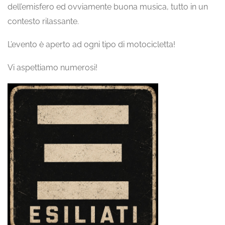
dell’emisfero ed ovviamente buona musica, tutto in un
contesto rilassante.
L’evento è aperto ad ogni tipo di motocicletta!
Vi aspettiamo numerosi!