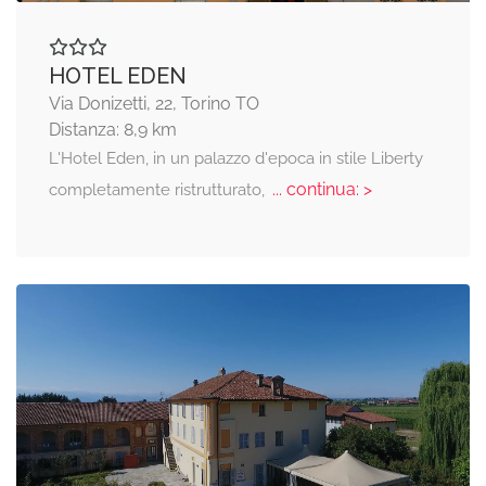
HOTEL EDEN
Via Donizetti, 22, Torino TO
Distanza: 8,9 km
L'Hotel Eden, in un palazzo d'epoca in stile Liberty
... continua: >
completamente ristrutturato,