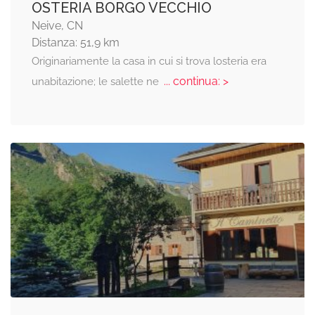
OSTERIA BORGO VECCHIO
Neive, CN
Distanza: 51,9 km
Originariamente la casa in cui si trova losteria era
... continua: >
unabitazione; le salette ne