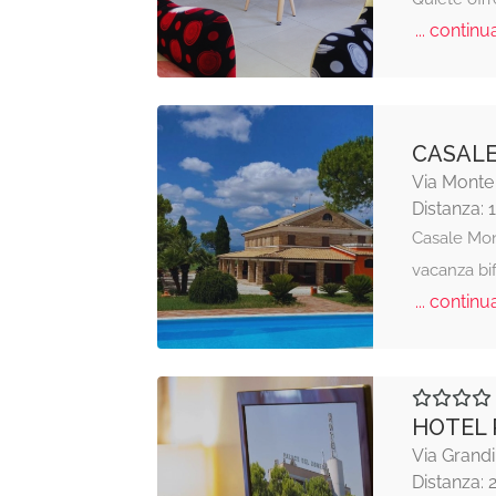
... continua
CASAL
Via Monte
Distanza: 
Casale Mon
vacanza bif
... continua
HOTEL 
Via Grand
Distanza: 