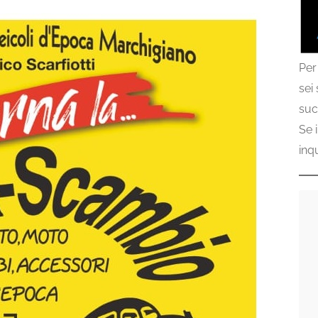
Per
sei
suc
Se 
inq