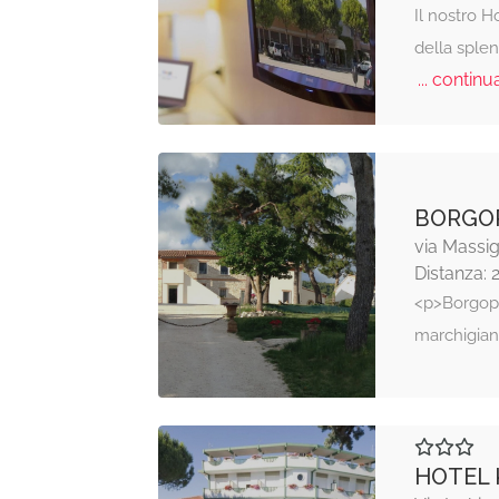
Il nostro H
della sple
... continua
BORGO
via Massig
Distanza: 
<p>Borgopa
marchigia
HOTEL 