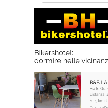
Bikershotel:
dormire nelle vicinan
B&B LA
Via le Gra
Distanza: 
A 1,5 km d
Quiete offr