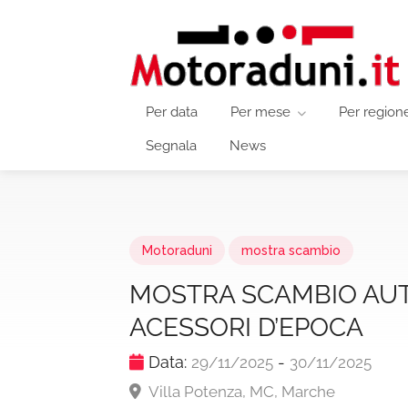
Per data
Per mese
Per region
Segnala
News
Motoraduni
mostra scambio
MOSTRA SCAMBIO AUT
ACESSORI D’EPOCA
Data:
-
29/11/2025
30/11/2025
Villa Potenza, MC, Marche