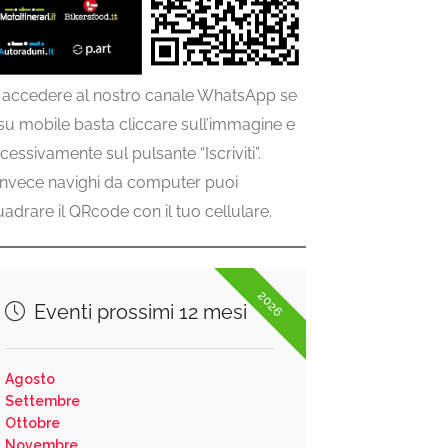
 accedere al nostro canale WhatsApp se
 su mobile basta cliccare sull’immagine e
cessivamente sul pulsante “Iscriviti”.
invece navighi da computer puoi
uadrare il QRcode con il tuo cellulare.
2026
Eventi prossimi 12 mesi
Agosto
Settembre
Ottobre
Novembre