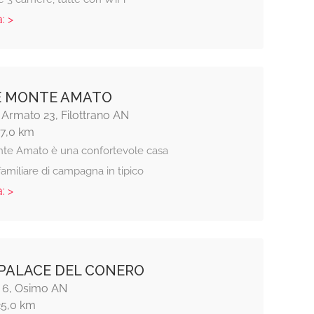
: >
E MONTE AMATO
 Armato 23, Filottrano AN
17,0 km
te Amato è una confortevole casa
amiliare di campagna in tipico
: >
PALACE DEL CONERO
i 6, Osimo AN
25,0 km