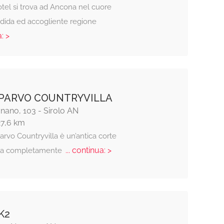
otel si trova ad Ancona nel cuore
ndida ed accogliente regione
: >
PARVO COUNTRYVILLA
nano, 103 - Sirolo AN
27,6 km
rvo Countryvilla è un’antica corte
... continua: >
na completamente
K2