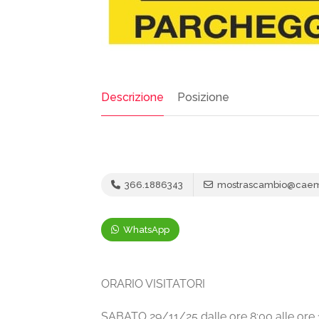
Descrizione
Posizione
366.1886343
mostrascambio@caemsc
WhatsApp
ORARIO VISITATORI
SABATO 29/11/25 dalle ore 8:00 alle ore 