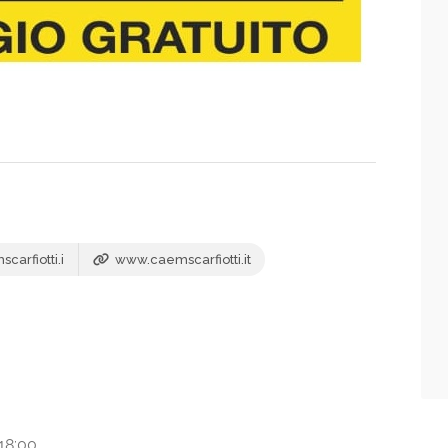
arfiotti.i
www.caemscarfiotti.it
18:00