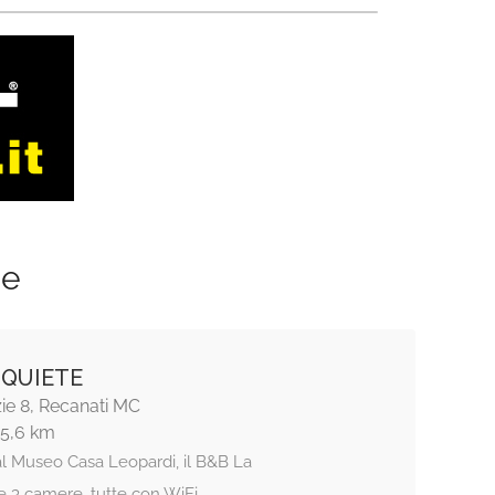
ze
 QUIETE
zie 8, Recanati MC
15,6 km
al Museo Casa Leopardi, il B&B La
e 3 camere, tutte con WiFi