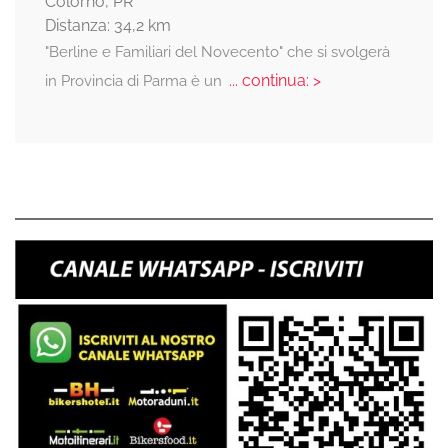
Colorno, PR
Distanza: 34,2 km
"Berline e Familiari del Novecento" che si svolgerà
... continua: >
in Provincia di Parma è un