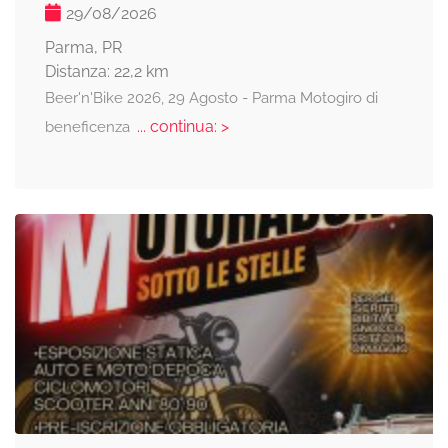
29/08/2026
Parma, PR
Distanza: 22,2 km
Beer'n'Bike 2026, 29 Agosto - Parma Motogiro di
... continua: >
beneficenza