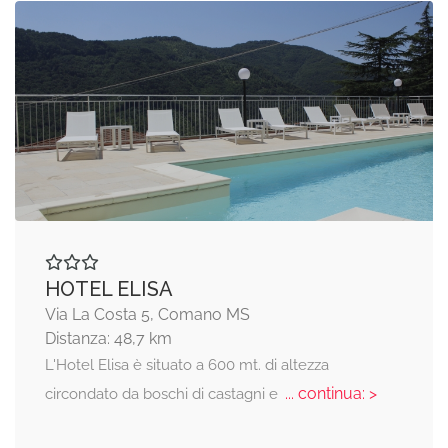
HOTEL ELISA
Via La Costa 5, Comano MS
Distanza: 48,7 km
L'Hotel Elisa è situato a 600 mt. di altezza
... continua: >
circondato da boschi di castagni e