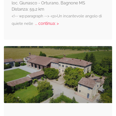
loc. Giunasco - Orturano, Bagnone MS
Distanza: 59,2 km
<!-- wp:paragraph --> <p>Un incantevole angolo di
... continua: >
quiete nelle