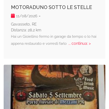
MOTORADUNO SOTTO LE STELLE
-
11/08/2026
Gavasseto, RE
Distanza: 28,2 km
Hai un Gioiellino fermo in garage da tempo o lo hai
... continua: >
appena restaurato e vorresti farlo