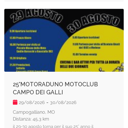
25°MOTORADUNO MOTOCLUB
CAMPO DEI GALLI
-
29/08/2026
30/08/2026
Campogalliano, MO
Distanza: 45,3 km
il 29-30 agosto torna per il suo 25° anno il