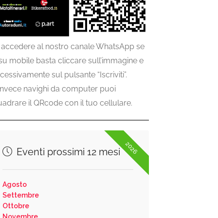
 accedere al nostro canale WhatsApp se
 su mobile basta cliccare sull’immagine e
cessivamente sul pulsante “Iscriviti”.
invece navighi da computer puoi
uadrare il QRcode con il tuo cellulare.
2026
Eventi prossimi 12 mesi
Agosto
Settembre
Ottobre
Novembre