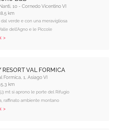
anti, 10 - Cornedo Vicentino VI
28,5 km
 dal verde e con una meravigliosa
 Valle dell’Agno e le Piccole
: >
 RESORT VAL FORMICA
al Formica, 1, Asiago VI
35,3 km
3 mt si aprono le porte del Rifugio
a, raffinato ambiente montano
: >