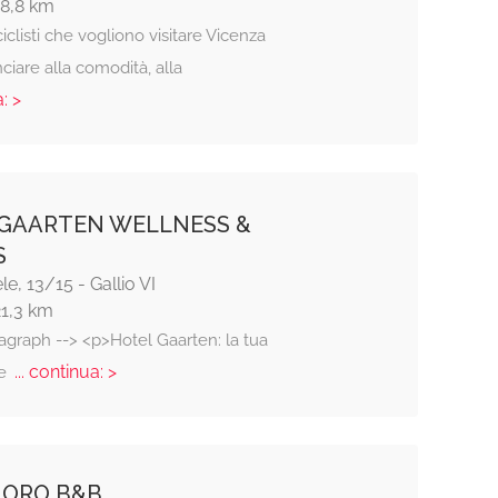
18,8 km
iclisti che vogliono visitare Vicenza
ciare alla comodità, alla
: >
GAARTEN WELLNESS &
S
le, 13/15 - Gallio VI
21,3 km
agraph --> <p>Hotel Gaarten: la tua
... continua: >
le
LORO B&B