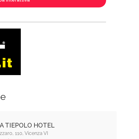
a interattiva
ze
A TIEPOLO HOTEL
azzaro, 110, Vicenza VI