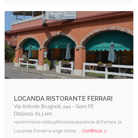
LOCANDA RISTORANTE FERRARI
Via Antonio Brugnoli, 244 - Goro FE
Distanza: 61,1 km
<p>Immersa nella pittoresca provincia di Ferrara, la
... continua: >
Locanda Ferrari si erge come