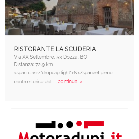
RISTORANTE LA SCUDERIA
Via XX Settembre, 53 Dozza, BO
Distanza: 72,9 km
<span class="dropcap light">N</span>el pieno
... continua: >
centro storico del