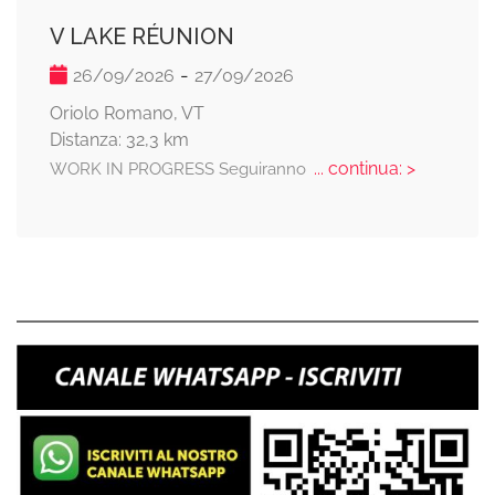
V LAKE RÉUNION
-
26/09/2026
27/09/2026
Oriolo Romano, VT
Distanza: 32,3 km
... continua: >
WORK IN PROGRESS Seguiranno