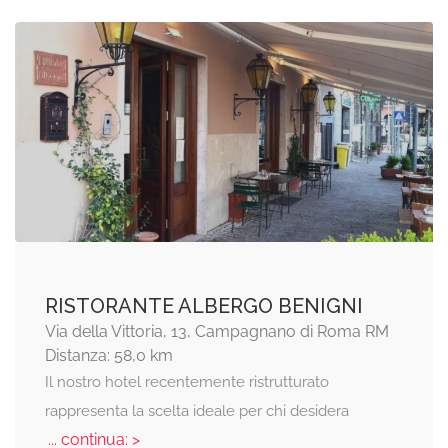
RISTORANTE ALBERGO BENIGNI
Via della Vittoria, 13, Campagnano di Roma RM
Distanza: 58,0 km
Il nostro hotel recentemente ristrutturato
rappresenta la scelta ideale per chi desidera
... continua: >