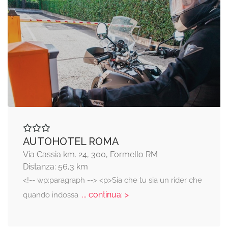
AUTOHOTEL ROMA
Via Cassia km. 24, 300, Formello RM
Distanza: 56,3 km
<!-- wp:paragraph --> <p>Sia che tu sia un rider che
... continua: >
quando indossa