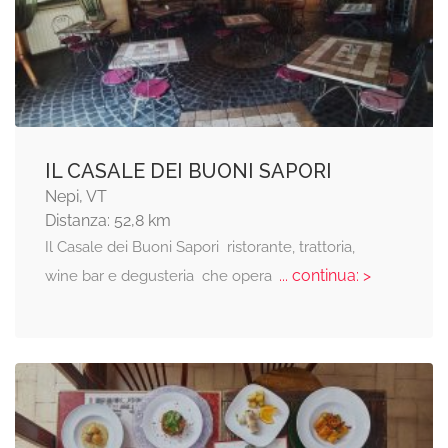
IL CASALE DEI BUONI SAPORI
Nepi, VT
Distanza: 52,8 km
Il Casale dei Buoni Sapori  ristorante, trattoria,
... continua: >
wine bar e degusteria  che opera