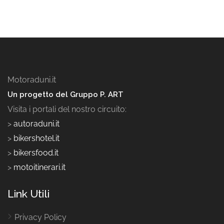
Motoraduni.it
Un progetto del Gruppo P. ART
Visita i portali del nostro circuito:
>
autoraduni.it
>
bikershotel.it
>
bikersfood.it
>
motoitinerari.it
Link Utili
Privacy Policy