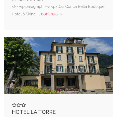
<!-- wp:paragraph --> <p>Das Conca Bella Boutique
... continua: >
Hotel & Wine
HOTEL LA TORRE