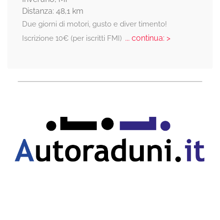
Distanza: 48,1 km
Due giorni di motori, gusto e diver timento!
... continua: >
Iscrizione 10€ (per iscritti FMI)