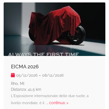
EICMA 2026
-
05/11/2026
08/11/2026
Rho, MI
Distanza: 41,5 km
L'Esposizione internazionale delle due ruote, a
... continua: >
livello mondiale, è il