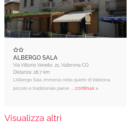
ALBERGO SALA
Via Vittorio Veneto, 21, Valbrona CO
Distanza: 28,7 km
L’Albergo Sala, immerso nella quiete di Valbrona,
... continua: >
piccolo e tradizionale paese
Visualizza altri