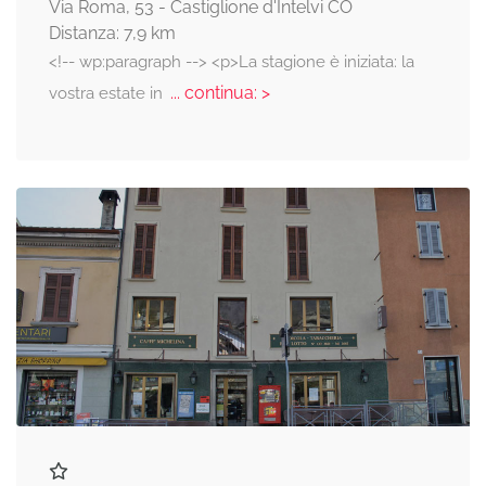
Via Roma, 53 - Castiglione d'Intelvi CO
Distanza: 7,9 km
<!-- wp:paragraph --> <p>La stagione è iniziata: la
... continua: >
vostra estate in