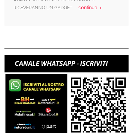
... continua: >
RICEVERANNO UN GADGET