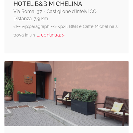
HOTEL B&B MICHELINA
Via Roma, 37 - Castiglione d'Intelvi CO
Distanza: 7,9 km
<!-- wp:paragraph --> <p>Il B&B e Caffè Michelina si
... continua: >
trova in un