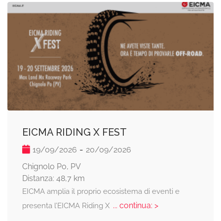
EICMA RIDING X FEST
-
19/09/2026
20/09/2026
Chignolo Po, PV
Distanza: 48,7 km
EICMA amplia il proprio ecosistema di eventi e
... continua: >
presenta l’EICMA Riding X