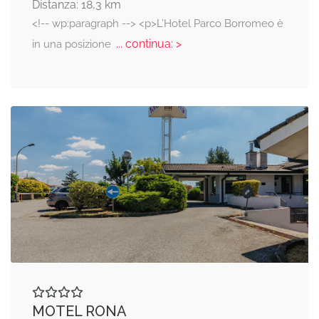
Distanza: 18,3 km
<!-- wp:paragraph --> <p>L’Hotel Parco Borromeo è
... continua: >
in una posizione
MOTEL RONA