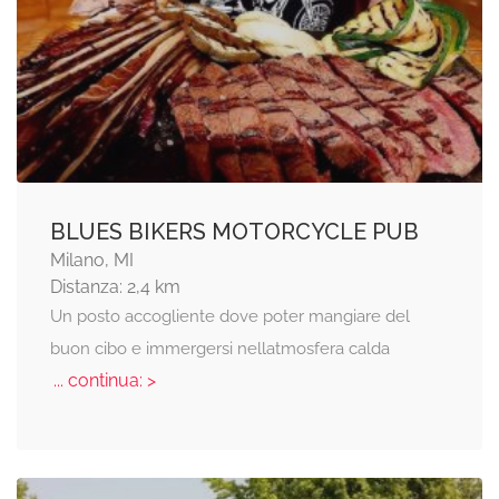
BLUES BIKERS MOTORCYCLE PUB
Milano, MI
Distanza: 2,4 km
Un posto accogliente dove poter mangiare del
buon cibo e immergersi nellatmosfera calda
... continua: >