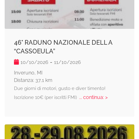
46° RADUNO NAZIONALE DELL A
“CASSOEULA”
-
10/10/2026
11/10/2026
Inveruno, MI
Distanza: 37,1 km
Due giorni di motori, gusto e diver timento!
... continua: >
Iscrizione 10€ (per iscritti FMI)