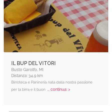
IL BUP DEL VITORI
Busto Garolfo, MI
Distanza: 34,9 km
Birroteca e Panineria nata dalla nostra passione
... continua: >
per la birra e il buon