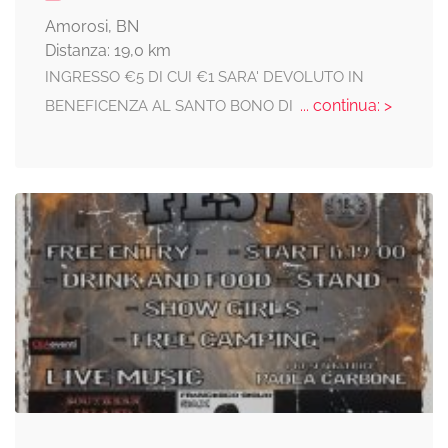
Amorosi, BN
Distanza: 19,0 km
INGRESSO €5 DI CUI €1 SARA' DEVOLUTO IN
... continua: >
BENEFICENZA AL SANTO BONO DI