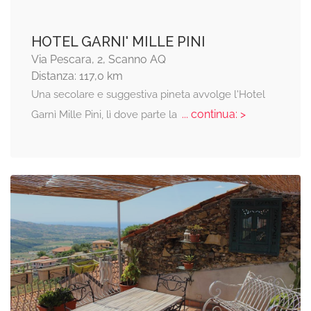
HOTEL GARNI' MILLE PINI
Via Pescara, 2, Scanno AQ
Distanza: 117,0 km
Una secolare e suggestiva pineta avvolge l'Hotel
... continua: >
Garnì Mille Pini, lì dove parte la