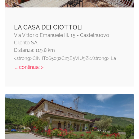
LA CASA DEI CIOTTOLI
Via Vittorio Emanuele III, 15 - Castelnuovo
Cilento SA
Distanza: 119,8 km
<strong>CIN IT065032C23B5VIU9Z</strong> La
... continua: >