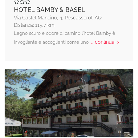
HOTEL BAMBY & BASEL
Via Castel Mancino, 4, Pescasseroli AQ
Distanza: 115,7 km
Legno scuro e odore di camino l'hotel Bamby è
... continua: >
invogliante e accoglienti come uno