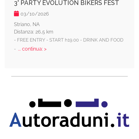
3° PARTY EVOLUTION BIKERS FEST
03/10/2026
Striano, NA
Distanza: 26,5 km
- FREE ENTRY - START h19.00 - DRINK AND FOOD
... continua: >
-