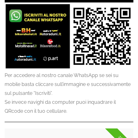
Per accedere al nostro canale WhatsApp se sei su
mobile basta cliccare sull’immagine e successivamente
sul pulsante “Iscriviti”.
Se invece navighi da computer puoi inquadrare il
QRcode con il tuo cellulare.