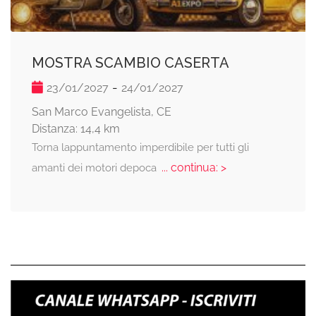
MOSTRA SCAMBIO CASERTA
-
23/01/2027
24/01/2027
San Marco Evangelista, CE
Distanza: 14,4 km
Torna lappuntamento imperdibile per tutti gli
... continua: >
amanti dei motori depoca