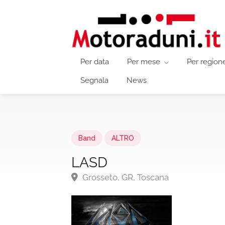
Per data
Per mese
Per region
Segnala
News
Band
ALTRO
LASD
Grosseto, GR, Toscana