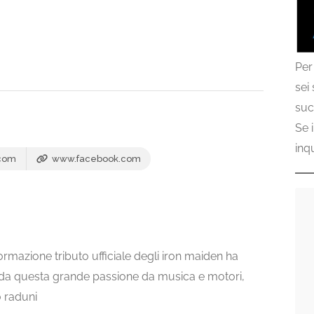
Per
sei
suc
Se 
inq
.com
www.facebook.com
rmazione tributo ufficiale degli iron maiden ha
 da questa grande passione da musica e motori,
o raduni