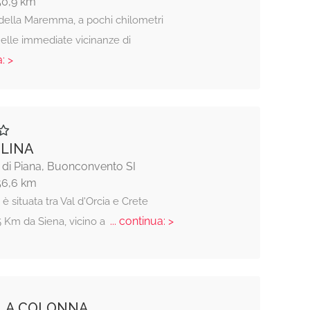
50,9 km
della Maremma, a pochi chilometri
nelle immediate vicinanze di
: >
OLINA
 di Piana, Buonconvento SI
56,6 km
 è situata tra Val d'Orcia e Crete
... continua: >
5 Km da Siena, vicino a
 LA COLONNA