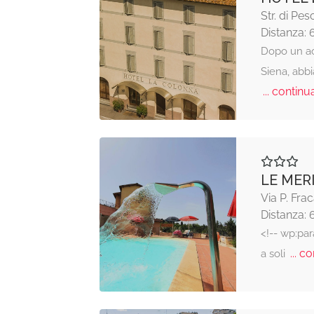
Str. di Pes
Distanza: 
Dopo un acc
Siena, abb
... continua
LE MER
Via P. Frac
Distanza: 
<!-- wp:pa
... co
a soli