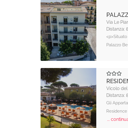
PALAZZ
Via Le Pia
Distanza: 
<p>Situato
Palazzo Be
RESIDE
Vicolo del
Distanza: 
Gli Apparta
Residence 
... continua