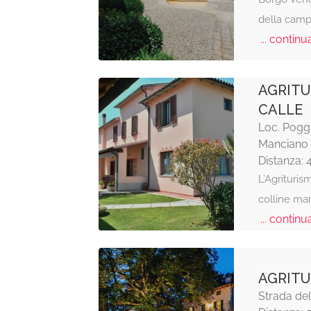
della camp
... continua
AGRITU
CALLE
Loc. Poggi
Manciano
Distanza: 
L’Agrituris
colline ma
... continua
AGRITU
Strada del