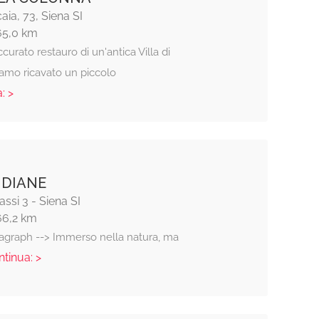
caia, 73, Siena SI
65,0 km
urato restauro di un'antica Villa di
iamo ricavato un piccolo
: >
IDIANE
assi 3 - Siena SI
66,2 km
ragraph --> Immerso nella natura, ma
ntinua: >