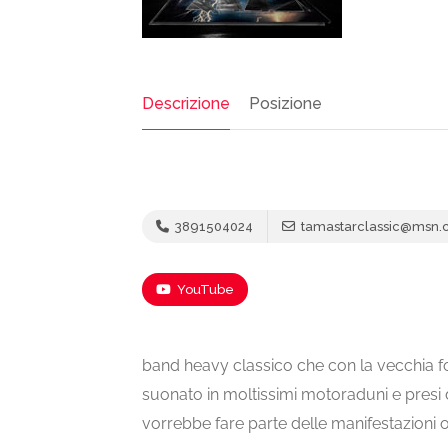
Descrizione
Posizione
3891504024
tamastarclassic@msn
YouTube
band heavy classico che con la vecchia fo
suonato in moltissimi motoraduni e presi
vorrebbe fare parte delle manifestazioni 