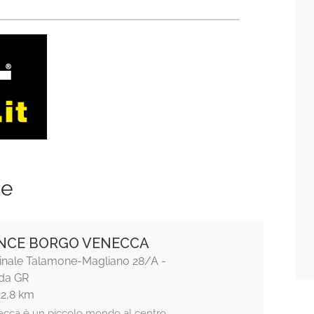
ze
NCE BORGO VENECCA
cinale Talamone-Magliano 28/A -
da GR
22,8 km
cca è un piccolo mondo al centro