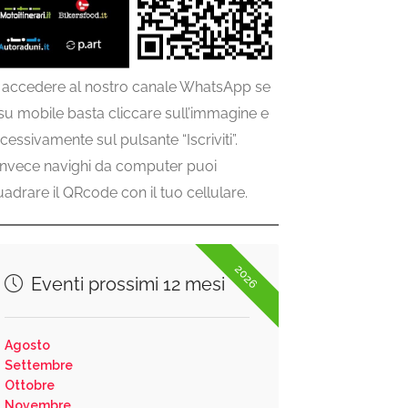
 accedere al nostro canale WhatsApp se
 su mobile basta cliccare sull’immagine e
cessivamente sul pulsante “Iscriviti”.
invece navighi da computer puoi
uadrare il QRcode con il tuo cellulare.
2026
Eventi prossimi 12 mesi
Agosto
Settembre
Ottobre
Novembre