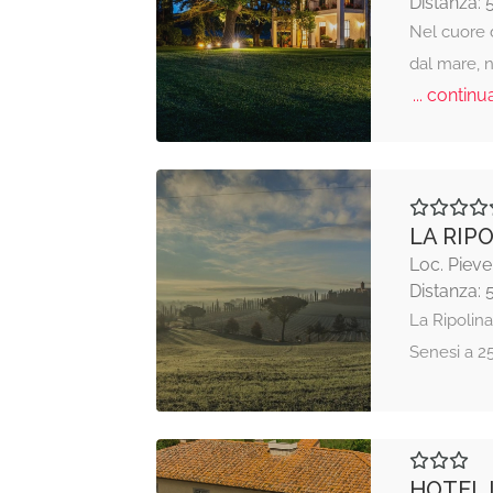
Distanza: 
Nel cuore 
dal mare, 
... continua
LA RIP
Loc. Pieve
Distanza: 
La Ripolina
Senesi a 2
HOTEL