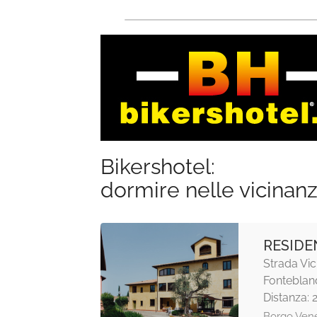
Bikershotel:
dormire nelle vicinan
RESIDE
Strada Vi
Fonteblan
Distanza: 
Borgo Vene