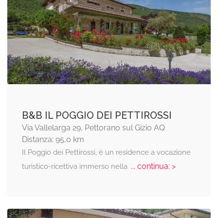
B&B IL POGGIO DEI PETTIROSSI
Via Vallelarga 29, Pettorano sul Gizio AQ
Distanza: 95,0 km
Il Poggio dei Pettirossi, è un residence a vocazione
... continua: >
turistico-ricettiva immerso nella