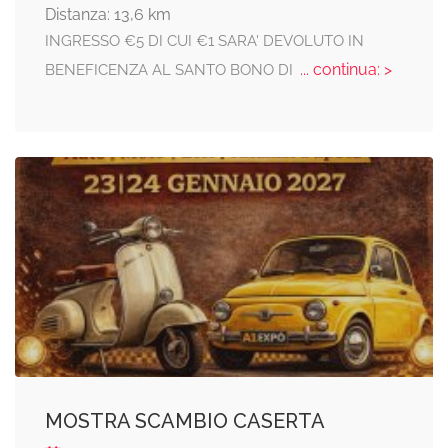
Distanza: 13,6 km
INGRESSO €5 DI CUI €1 SARA' DEVOLUTO IN
... continua: >
BENEFICENZA AL SANTO BONO DI
MOSTRA SCAMBIO CASERTA