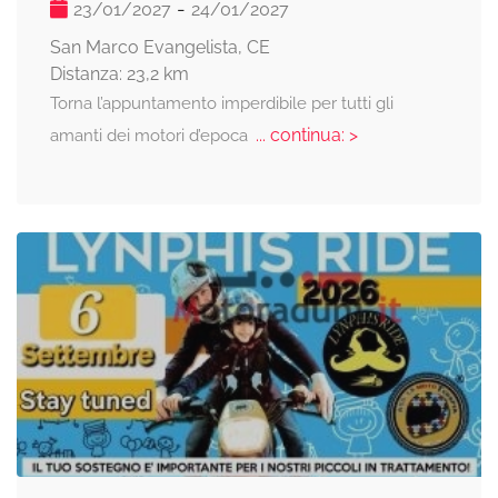
-
23/01/2027
24/01/2027
San Marco Evangelista, CE
Distanza: 23,2 km
Torna l’appuntamento imperdibile per tutti gli
... continua: >
amanti dei motori d’epoca