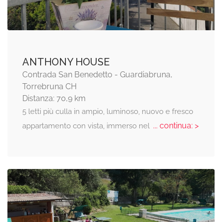
ANTHONY HOUSE
Contrada San Benedetto - Guardiabruna,
Torrebruna CH
Distanza: 70,9 km
5 letti più culla in ampio, luminoso, nuovo e fresco
... continua: >
appartamento con vista, immerso nel