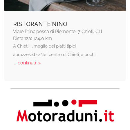
RISTORANTE NINO
Viale Principessa di Piemonte, 7 Chieti, CH
Distanza: 124,0 km
A Chieti, il meglio dei piatti tipici
abruzzesi<br>Nel centro di Chieti, a pochi
... continua: >