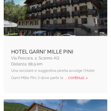
HOTEL GARNI' MILLE PINI
Via Pescara, 2, Scanno AQ
Distanza: 88,9 km
Una secolare e suggestiva pineta avvolge l'Hotel
... continua: >
Garnì Mille Pini, lì dove parte la