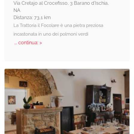
Via Cretajo al Crocefisso, 3 Barano d'Ischia,
NA
Distanza: 73,1 km
La Trattoria il Focolare è una pietra preziosa
incastonata in uno dei polmoni verdi
... continua: >