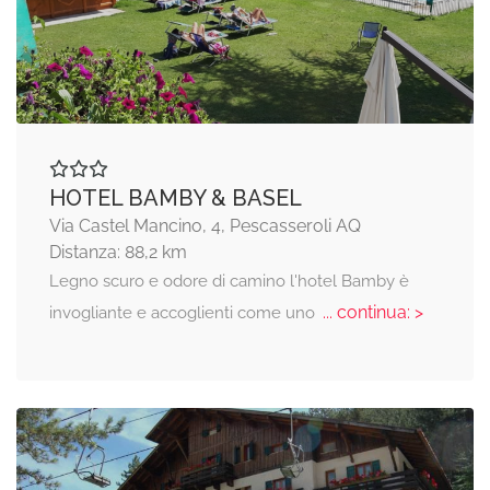
HOTEL BAMBY & BASEL
Via Castel Mancino, 4, Pescasseroli AQ
Distanza: 88,2 km
Legno scuro e odore di camino l'hotel Bamby è
... continua: >
invogliante e accoglienti come uno