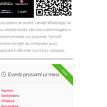
 accedere al nostro canale WhatsApp se
 su mobile basta cliccare sull’immagine e
cessivamente sul pulsante “Iscriviti”.
invece navighi da computer puoi
uadrare il QRcode con il tuo cellulare.
2026
Eventi prossimi 12 mesi
Agosto
Settembre
Ottobre
Novembre