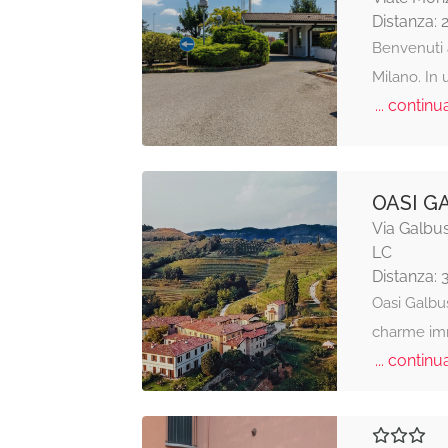
Distanza: 
Benvenuti 
Milano. In 
... continua
OASI G
Via Galbus
LC
Distanza: 
Oasi Galbus
charme imm
... continua