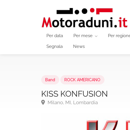
Per data
Per mese
Per region
Segnala
News
Band
ROCK AMERICANO
KISS KONFUSION
Milano, MI, Lombardia