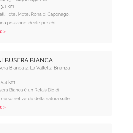
23,1 km
all'Hotel Motel Rona di Caponago,
una posizione ideale per chi
: >
ALBUSERA BIANCA
era Bianca 2, La Valletta Brianza
35,4 km
era Bianca è un Relais Bio di
erso nel verde della natura sulle
: >