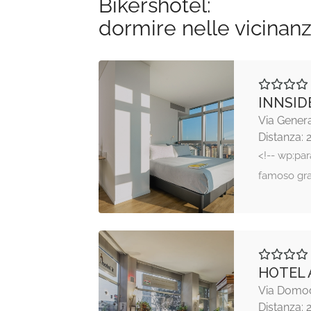
Bikershotel:
dormire nelle vicinan
INNSID
Via Genera
Distanza: 
<!-- wp:par
famoso gra
HOTEL 
Via Domod
Distanza: 