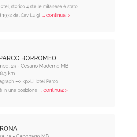
otel, storico 4 stelle milanese è stato
... continua: >
l 1972 dal Cav Luigi
 PARCO BORROMEO
meo, 29 - Cesano Maderno MB
18,3 km
ragraph --> <p>L’Hotel Parco
... continua: >
 in una posizione
 RONA
za, 15 - Caponago MB