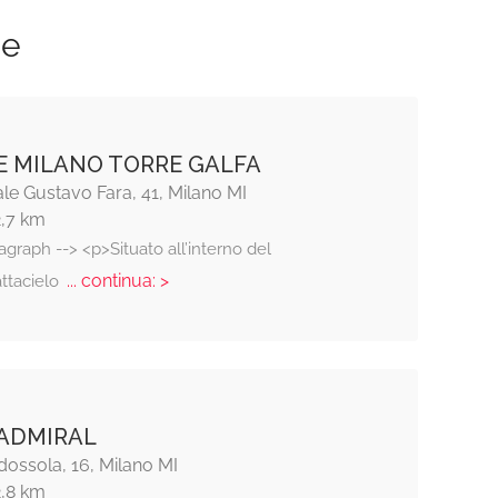
ze
E MILANO TORRE GALFA
le Gustavo Fara, 41, Milano MI
2,7 km
agraph --> <p>Situato all’interno del
... continua: >
ttacielo
ADMIRAL
ossola, 16, Milano MI
2,8 km