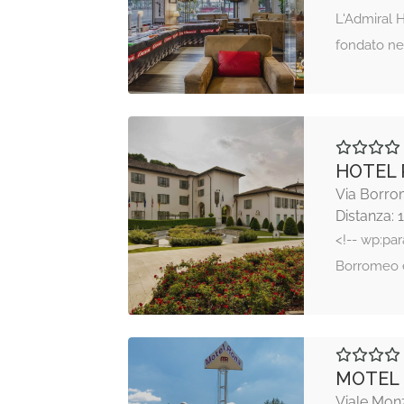
L'Admiral H
fondato ne
HOTEL
Via Borro
Distanza: 
<!-- wp:pa
Borromeo è
MOTEL
Viale Mon