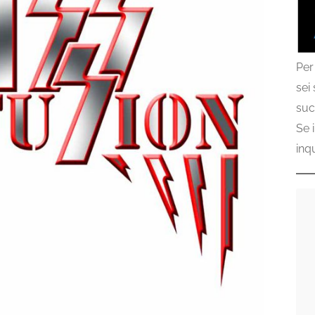
Per
sei
suc
Se 
inq