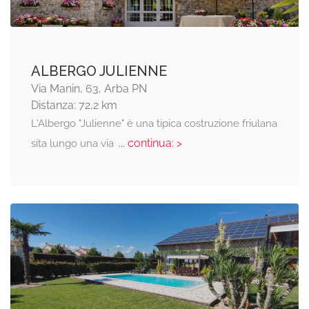
ALBERGO JULIENNE
Via Manin, 63, Arba PN
Distanza: 72,2 km
L'Albergo "Julienne" è una tipica costruzione friulana
... continua: >
sita lungo una via