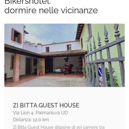
Bikershotel:
dormire nelle vicinanze
ZI BITTA GUEST HOUSE
Via Lion 4, Palmanova UD
Distanza: 12,0 km
Zi Bitta Guest House dispone di sei camere tra