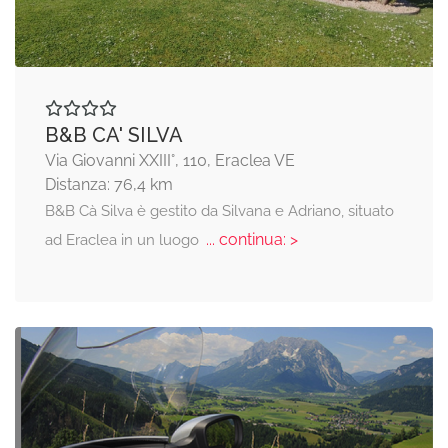
B&B CA' SILVA
Via Giovanni XXIII°, 110, Eraclea VE
Distanza: 76,4 km
B&B Cà Silva è gestito da Silvana e Adriano, situato
... continua: >
ad Eraclea in un luogo