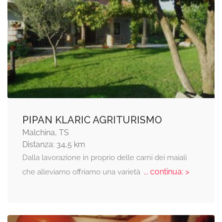
PIPAN KLARIC AGRITURISMO
Malchina, TS
Distanza: 34,5 km
Dalla lavorazione in proprio delle carni dei maiali
... continua: >
che alleviamo offriamo una varietà