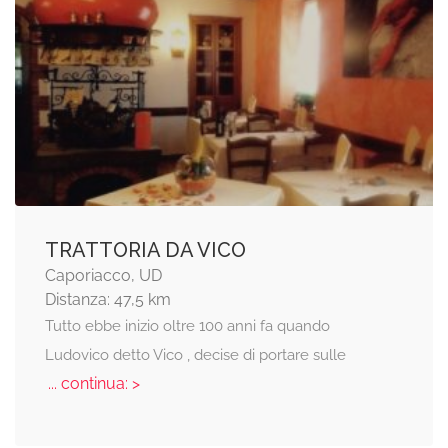
TRATTORIA DA VICO
Caporiacco, UD
Distanza: 47,5 km
Tutto ebbe inizio oltre 100 anni fa quando
Ludovico detto Vico , decise di portare sulle
... continua: >