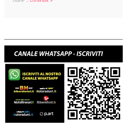
... continua: >
Udine