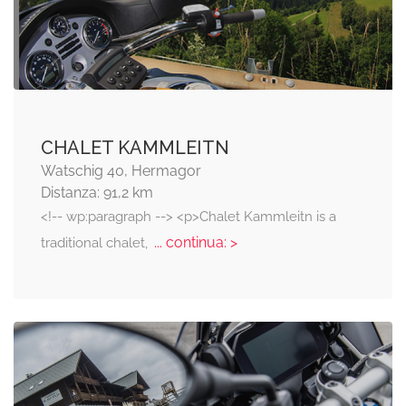
CHALET KAMMLEITN
Watschig 40, Hermagor
Distanza: 91,2 km
<!-- wp:paragraph --> <p>Chalet Kammleitn is a
... continua: >
traditional chalet,