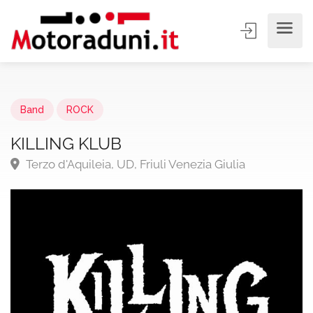
Band
ROCK
KILLING KLUB
Terzo d'Aquileia, UD, Friuli Venezia Giulia