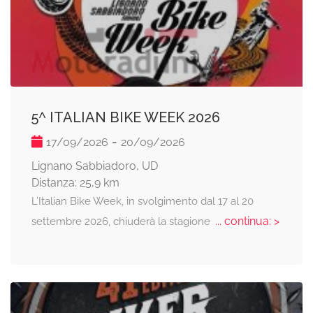
5^ ITALIAN BIKE WEEK 2026
-
17/09/2026
20/09/2026
Lignano Sabbiadoro, UD
Distanza: 25,9 km
L’Italian Bike Week, in svolgimento dal 17 al 20
... continua: >
settembre 2026, chiuderà la stagione