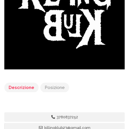
Descrizione
Posizione
3780837252
killingklub23@gmail.com