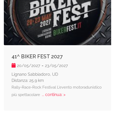
41^ BIKER FEST 2027
-
20/05/2027
23/05/2027
Lignano Sabbiadoro, UD
Distanza: 25,9 km
Rally-Race-Rock Festival L’evento motoradunistico
... continua: >
più spettacolare