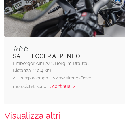
SATTLEGGER ALPENHOF
Emberger Alm 2/1, Berg im Drautal
Distanza: 110,4 km
<!-- wp:paragraph --> <p><strong>Dove i
... continua: >
motociclisti sono
Visualizza altri