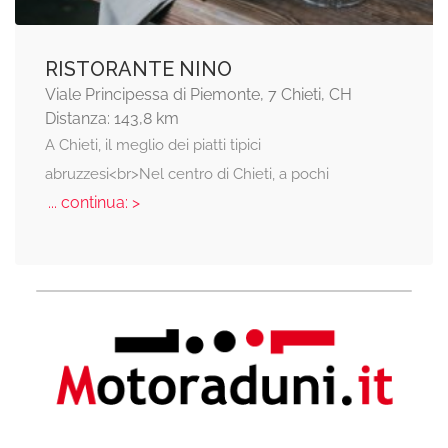
RISTORANTE NINO
Viale Principessa di Piemonte, 7 Chieti, CH
Distanza: 143,8 km
A Chieti, il meglio dei piatti tipici
abruzzesi<br>Nel centro di Chieti, a pochi
... continua: >