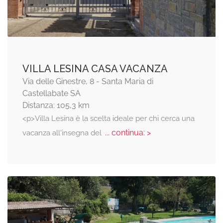
VILLA LESINA CASA VACANZA
Via delle Ginestre, 8 - Santa Maria di
Castellabate SA
Distanza: 105,3 km
<p>Villa Lesina è la scelta ideale per chi cerca una
... continua: >
vacanza all'insegna del