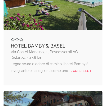
HOTEL BAMBY & BASEL
Via Castel Mancino, 4, Pescasseroli AQ
Distanza: 107,8 km
Legno scuro e odore di camino l'hotel Bamby è
... continua: >
invogliante e accoglienti come uno