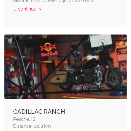
Ristorante AMICI MIEI, ogni piatto è ben
... continua: >
CADILLAC RANCH
Pesche, IS
Distanza: 60,8 km