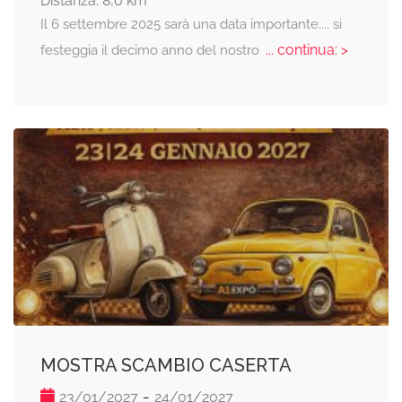
Distanza: 8,0 km
Il 6 settembre 2025 sarà una data importante.... si
... continua: >
festeggia il decimo anno del nostro
MOSTRA SCAMBIO CASERTA
-
23/01/2027
24/01/2027