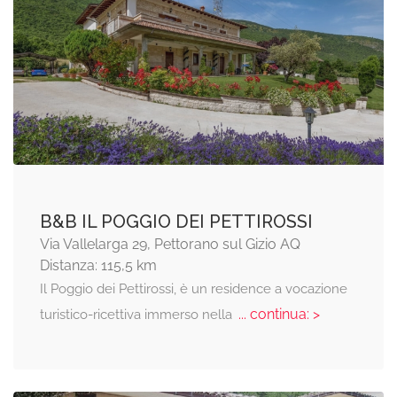
B&B IL POGGIO DEI PETTIROSSI
Via Vallelarga 29, Pettorano sul Gizio AQ
Distanza: 115,5 km
Il Poggio dei Pettirossi, è un residence a vocazione
... continua: >
turistico-ricettiva immerso nella