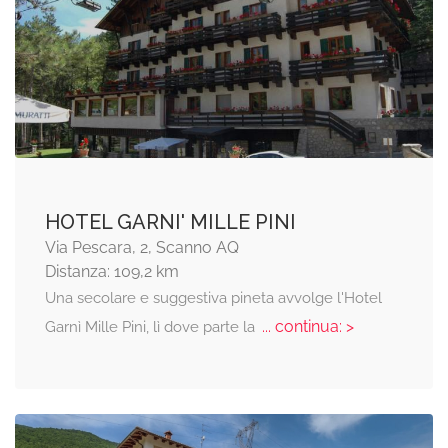
HOTEL GARNI' MILLE PINI
Via Pescara, 2, Scanno AQ
Distanza: 109,2 km
Una secolare e suggestiva pineta avvolge l'Hotel
... continua: >
Garnì Mille Pini, lì dove parte la