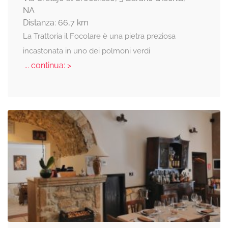
NA
Distanza: 66,7 km
La Trattoria il Focolare è una pietra preziosa
incastonata in uno dei polmoni verdi
... continua: >