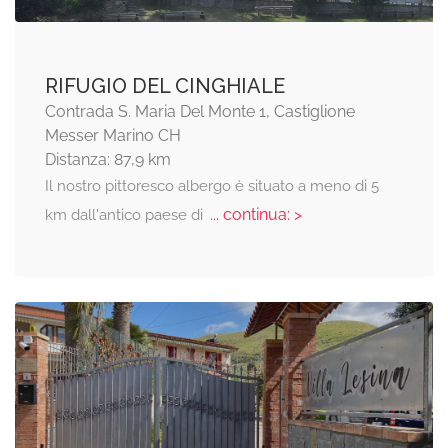
RIFUGIO DEL CINGHIALE
Contrada S. Maria Del Monte 1, Castiglione
Messer Marino CH
Distanza: 87,9 km
Il nostro pittoresco albergo è situato a meno di 5
... continua: >
km dall'antico paese di