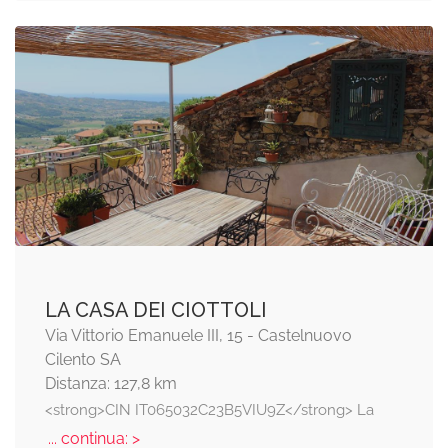
LA CASA DEI CIOTTOLI
Via Vittorio Emanuele III, 15 - Castelnuovo
Cilento SA
Distanza: 127,8 km
<strong>CIN IT065032C23B5VIU9Z</strong> La
... continua: >