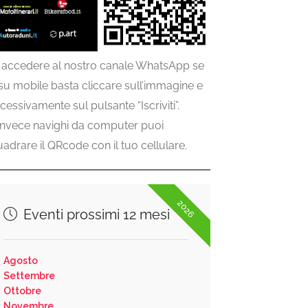
 accedere al nostro canale WhatsApp se
 su mobile basta cliccare sull’immagine e
cessivamente sul pulsante “Iscriviti”.
invece navighi da computer puoi
uadrare il QRcode con il tuo cellulare.
2026
Eventi prossimi 12 mesi
Agosto
Settembre
Ottobre
Novembre