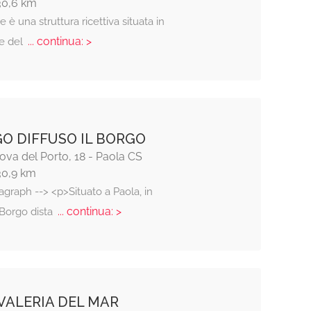
30,6 km
è una struttura ricettiva situata in
... continua: >
e del
O DIFFUSO IL BORGO
va del Porto, 18 - Paola CS
30,9 km
agraph --> <p>Situato a Paola, in
... continua: >
l Borgo dista
VALERIA DEL MAR