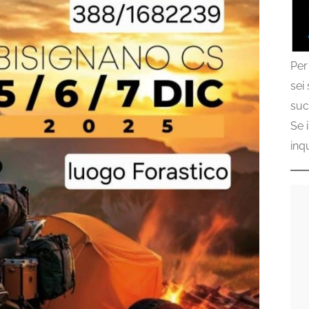
Per
sei
suc
Se 
inq