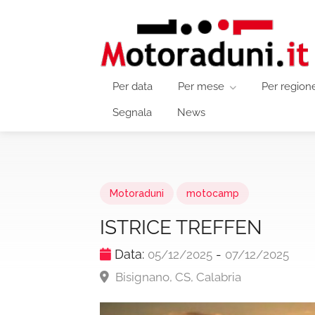
Per data
Per mese
Per region
Segnala
News
Motoraduni
motocamp
ISTRICE TREFFEN
Data:
-
05/12/2025
07/12/2025
Bisignano, CS, Calabria