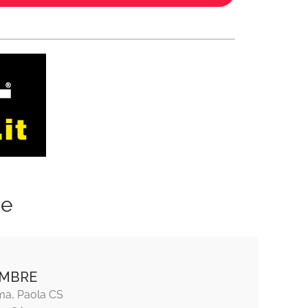
ze
AMBRE
a, Paola CS