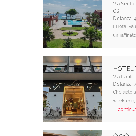
Via Ser Lu
CS
Distanza: 
L’Hotel Val
un raffinat
HOTEL 
Via Dante 
Distanza: 
Che siate a
week-end, 
... continua