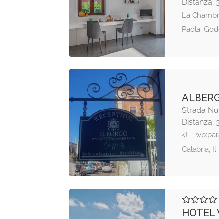
Distanza: 
La Chambre 
Paola. God
ALBERG
Strada Nuo
Distanza: 
<!-- wp:par
Calabria, I
HOTEL 