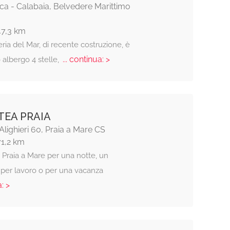
ca - Calabaia, Belvedere Marittimo
47,3 km
eria del Mar, di recente costruzione, è
... continua: >
o albergo 4 stelle,
TEA PRAIA
Alighieri 60, Praia a Mare CS
71,2 km
 Praia a Mare per una notte, un
per lavoro o per una vacanza
: >