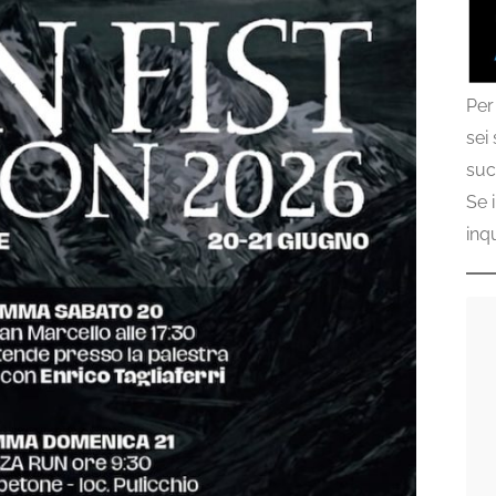
Per
sei
suc
Se 
inq