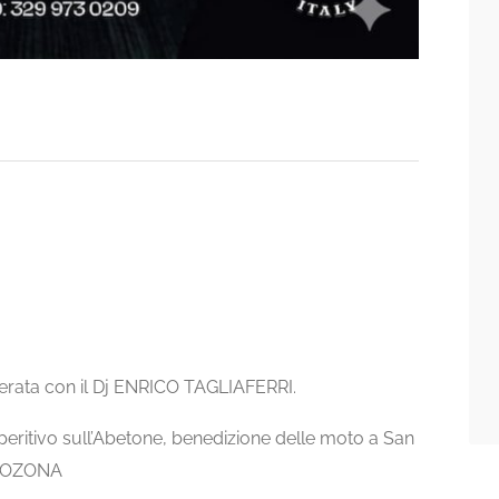
serata con il Dj ENRICO TAGLIAFERRI.
peritivo sull’Abetone, benedizione delle moto a San
UROZONA