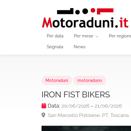
Per data
Per mese
Per region
Segnala
News
Motoraduni
motoraduno
IRON FIST BIKERS
Data:
-
20/06/2026
21/06/2026
San Marcello Pistoiese, PT, Toscana