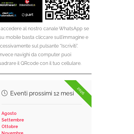
 accedere al nostro canale WhatsApp se
 su mobile basta cliccare sull’immagine e
cessivamente sul pulsante “Iscriviti”.
invece navighi da computer puoi
uadrare il QRcode con il tuo cellulare.
2026
Eventi prossimi 12 mesi
Agosto
Settembre
Ottobre
Novembre