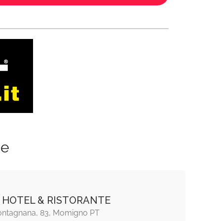
ze
 HOTEL & RISTORANTE
ontagnana, 83, Momigno PT