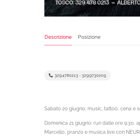
Descrizione
Posizione
3294780213 - 3299730209
Sabato 20 giugno: music, tattoo, cena e 
Domenica 21 giugno: run dalle ore 9:30, a
Marcello, pranzo e musica live con NE