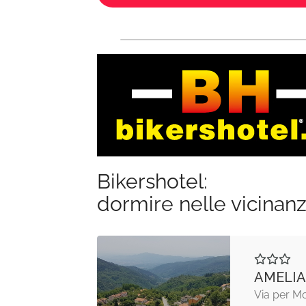
Bikershotel:
dormire nelle vicinan
AMELIA
Via per M