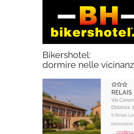
Bikershotel:
dormire nelle vicinan
RELAIS
Via Canoni
Distanza: 
Il Relais L
benessere 
... continua