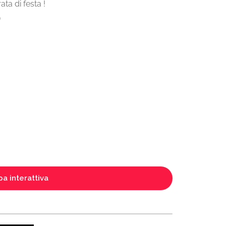
ta di festa !
)
a interattiva