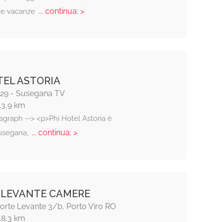
... continua: >
, e vacanze
TEL ASTORIA
, 29 - Susegana TV
43,9 km
agraph --> <p>Phi Hotel Astoria è
... continua: >
Susegana,
 LEVANTE CAMERE
orte Levante 3/b, Porto Viro RO
48,3 km