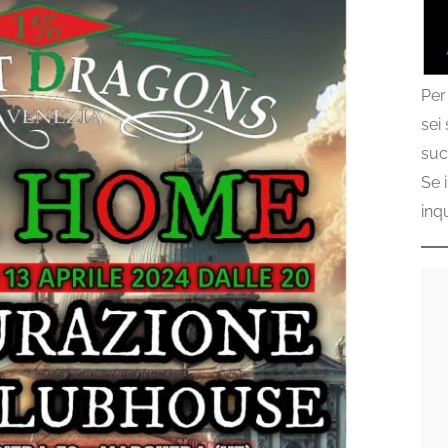
Per
sei
suc
Se 
inq