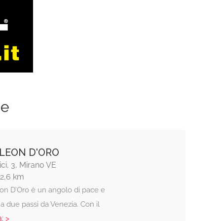
ze
 LEON D'ORO
ci, 3, Mirano VE
12,6 km
eon D’Oro è un angolo di pace e
a due passi da Venezia. Con il
: >