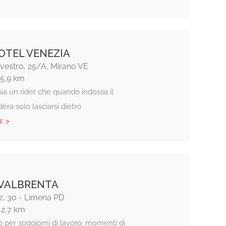
TEL VENEZIA
lvestro, 25/A, Mirano VE
15,9 km
sia un rider che quando indossa il
era solo lasciarsi dietro
: >
 VALBRENTA
z, 30 - Limena PD
42,7 km
 per soggiorni di lavoro, momenti di