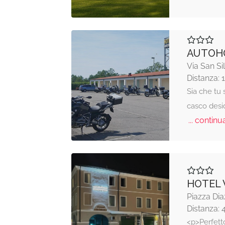
AUTOHO
Via San Si
Distanza: 
Sia che tu 
casco desid
... continua
HOTEL
Piazza Dia
Distanza: 
<p>Perfetto