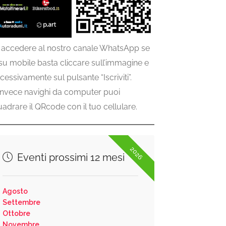
 accedere al nostro canale WhatsApp se
 su mobile basta cliccare sull’immagine e
cessivamente sul pulsante “Iscriviti”.
invece navighi da computer puoi
uadrare il QRcode con il tuo cellulare.
2026
Eventi prossimi 12 mesi
Agosto
Settembre
Ottobre
Novembre