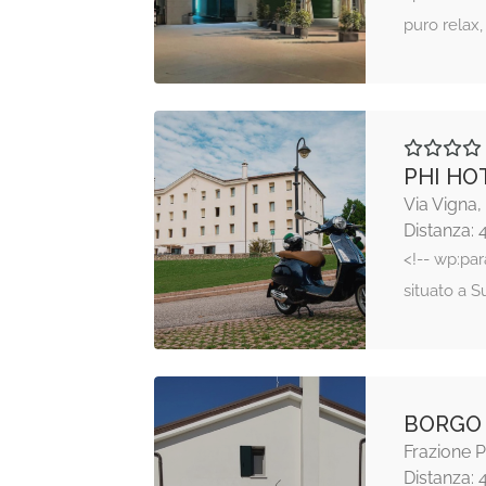
puro relax
PHI HO
Via Vigna
Distanza: 
<!-- wp:par
situato a 
BORGO
Frazione P
Distanza: 