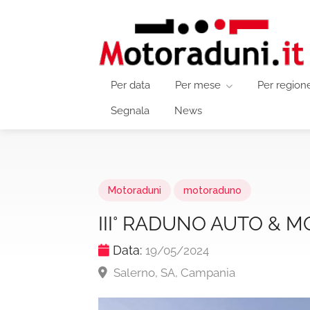
Per data
Per mese
Per region
Segnala
News
Motoraduni
motoraduno
III° RADUNO AUTO & 
Data:
19/05/2024
Salerno, SA, Campania