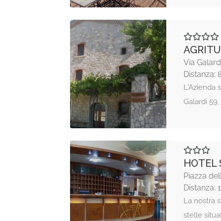
AGRITU
Via Galar
Distanza: 
L'Azienda 
Galardi 59,
HOTEL 
Piazza de
Distanza: 
La nostra s
stelle situ