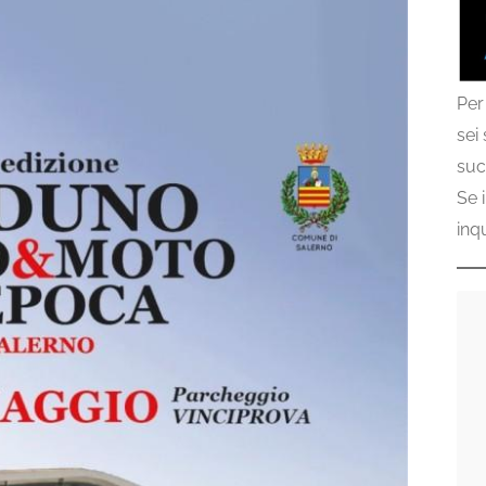
Per
sei
suc
Se 
inq