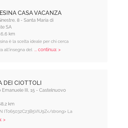
LESINA CASA VACANZA
inestre, 8 - Santa Maria di
ate SA
46,6 km
sina è la scelta ideale per chi cerca
... continua: >
a all'insegna del
A DEI CIOTTOLI
io Emanuele III, 15 - Castelnuovo
68,2 km
IN IT065032C23B5VIU9Z</strong> La
: >