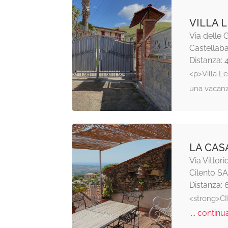
VILLA 
Via delle G
Castellab
Distanza: 
<p>Villa Le
una vacanz
LA CAS
Via Vittor
Cilento SA
Distanza: 
<strong>C
... continua