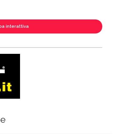
a interattiva
ze