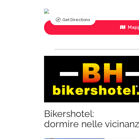
Get Directions
Mapp
Bikershotel:
dormire nelle vicinan