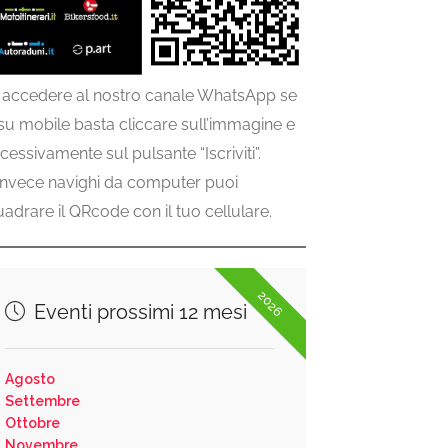
 accedere al nostro canale WhatsApp se
 su mobile basta cliccare sull’immagine e
cessivamente sul pulsante “Iscriviti”.
invece navighi da computer puoi
uadrare il QRcode con il tuo cellulare.
2026
Eventi prossimi 12 mesi
Agosto
Settembre
Ottobre
Novembre