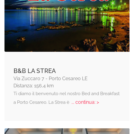
B&B LA STREA
Via Zuccaro 7 - Porto Cesareo LE
Distanza: 156,4 km
Ti diamo il benvenuto nel nostro Bed and Breakfast
... continua: >
a Porto Cesareo. La Strea è