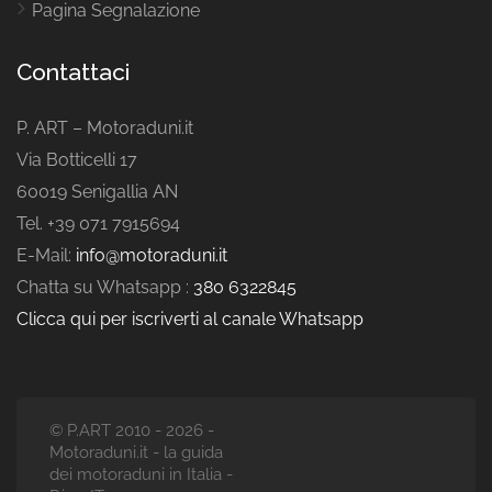
Pagina Segnalazione
Contattaci
P. ART – Motoraduni.it
Via Botticelli 17
60019 Senigallia AN
Tel. +39 071 7915694
E-Mail:
info@motoraduni.it
Chatta su Whatsapp :
380 6322845
Clicca qui per iscriverti al canale Whatsapp
© P.ART 2010 - 2026 -
Motoraduni.it - la guida
dei motoraduni in Italia -