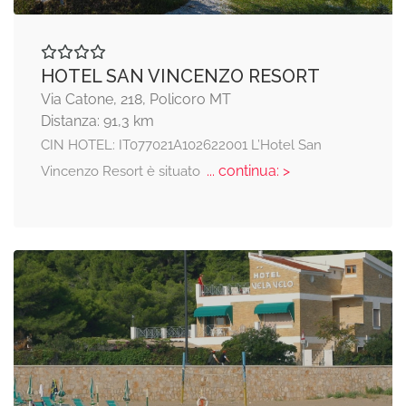
HOTEL SAN VINCENZO RESORT
Via Catone, 218, Policoro MT
Distanza: 91,3 km
CIN HOTEL: IT077021A102622001 L’Hotel San
... continua: >
Vincenzo Resort è situato