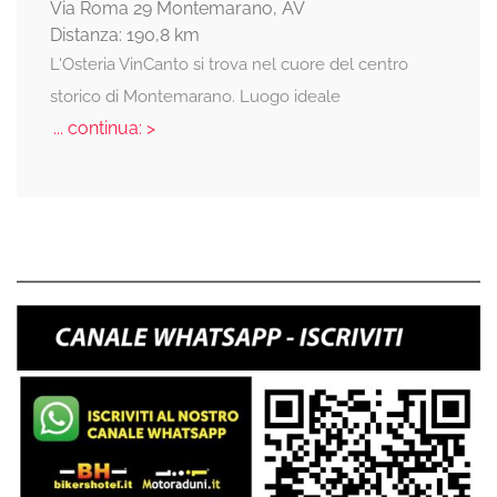
Via Roma 29 Montemarano, AV
Distanza: 190,8 km
L'Osteria VinCanto si trova nel cuore del centro
storico di Montemarano. Luogo ideale
... continua: >