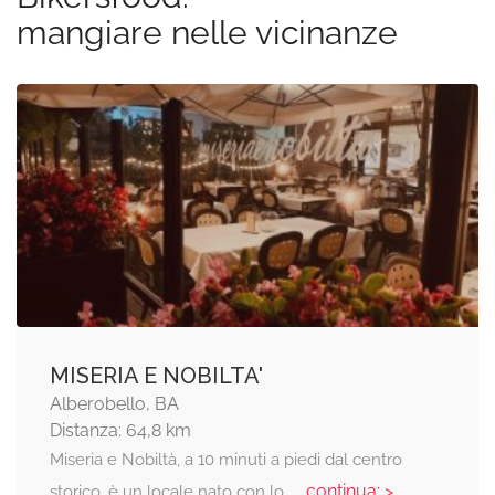
mangiare nelle vicinanze
MISERIA E NOBILTA'
Alberobello, BA
Distanza: 64,8 km
Miseria e Nobiltà, a 10 minuti a piedi dal centro
... continua: >
storico, è un locale nato con lo