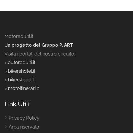
Motoraduni.it
Un progetto del Gruppo P. ART
Visita i portali del nostro circuito:
>
autoraduni.it
>
bikershotel.it
>
bikersfood.it
>
motoitinerari.it
Link Utili
Privacy Policy
Area riservata