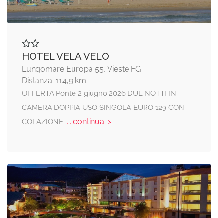
HOTEL VELA VELO
Lungomare Europa 55, Vieste FG
Distanza: 114,9 km
OFFERTA Ponte 2 giugno 2026 DUE NOTTI IN
CAMERA DOPPIA USO SINGOLA EURO 129 CON
... continua: >
COLAZIONE