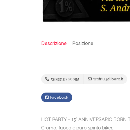
Descrizione
Posizione
+393319268055
wpfriul@libero.it
Facebook
HOT PARTY – 15° ANNIVERSARIO BORN
Cromo, fuoco e puro spirito biker.