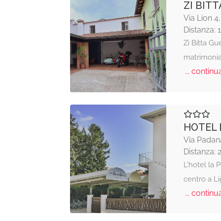
ZI BIT
Via Lion 
Distanza: 
Zi Bitta Gu
matrimonial
... continua
HOTEL 
Via Padan
Distanza: 
L’hotel la 
centro a L
... continua