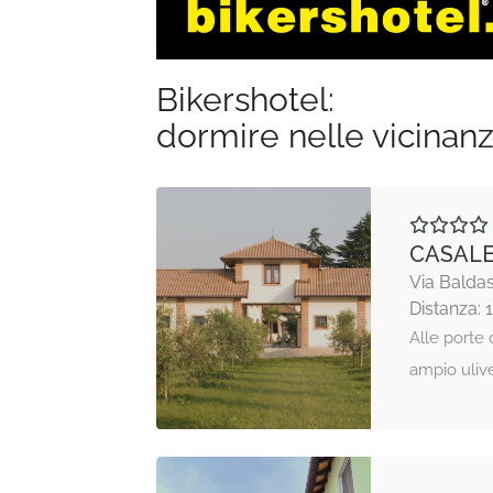
Bikershotel:
dormire nelle vicinan
CASALE
Via Baldas
Distanza: 
Alle porte 
ampio ulive