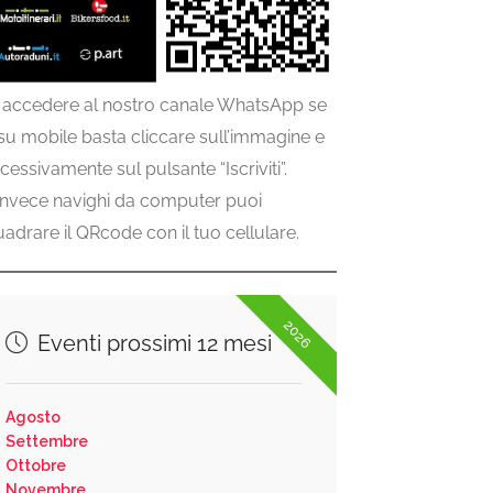
 accedere al nostro canale WhatsApp se
 su mobile basta cliccare sull’immagine e
cessivamente sul pulsante “Iscriviti”.
invece navighi da computer puoi
uadrare il QRcode con il tuo cellulare.
2026
Eventi prossimi 12 mesi
Agosto
Settembre
Ottobre
Novembre