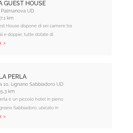
TA GUEST HOUSE
4, Palmanova UD
17,1 km
est House dispone di sei camere tra
i e doppie, tutte dotate di
: >
LA PERLA
a 10, Lignano Sabbiadoro UD
25,3 km
Perla è un piccolo hotel in pieno
ignano Sabbiadoro, ubicato in
: >