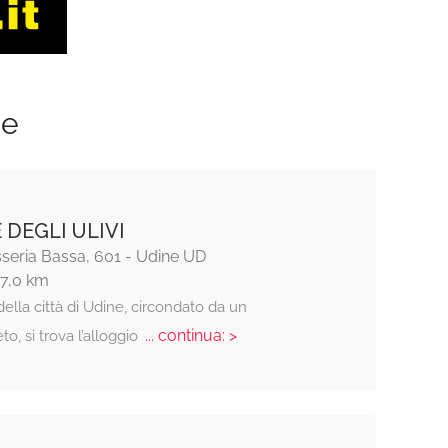
ze
 DEGLI ULIVI
seria Bassa, 601 - Udine UD
17,0 km
della città di Udine, circondato da un
... continua: >
to, si trova l’alloggio