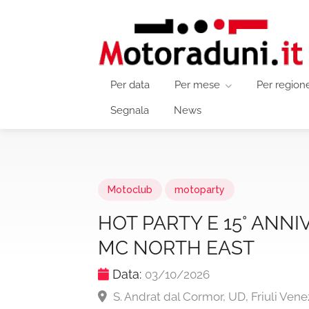
Per data
Per mese
Per region
Segnala
News
Motoclub
motoparty
HOT PARTY E 15° ANN
MC NORTH EAST
Data:
03/10/2026
S. Andrat dal Cormor, UD, Friuli Venez