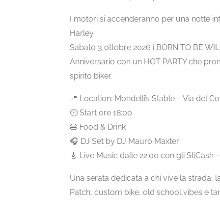
I motori si accenderanno per una notte i
Harley.
Sabato 3 ottobre 2026 i BORN TO BE WI
Anniversario con un HOT PARTY che promett
spirito biker.
📍 Location: Mondelli’s Stable – Via del C
🕕 Start ore 18:00
🍔 Food & Drink
🎧 DJ Set by DJ Mauro Maxter
🎸 Live Music dalle 22:00 con gli StiCash 
Una serata dedicata a chi vive la strada, la
Patch, custom bike, old school vibes e tant