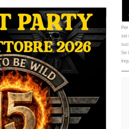
Per
sei
suc
Se 
inq