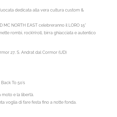
nfuocata dedicata alla vera cultura custom &
LD MC NORTH EAST celebreranno il LORO 15°
e rombi, rock’n’roll, birra ghiacciata e autentico
ormor 27, S. Andrat dal Cormor (UD)
– Back To 50’s
 moto e la libertà.
a voglia di fare festa fino a notte fonda.