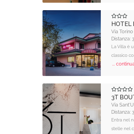
HOTEL 
Via Torino
Distanza: 
La Villa è u
classico c
... continua
3T BOU
Via Sant'U
Distanza: 
Entra nel 
stelle nel c