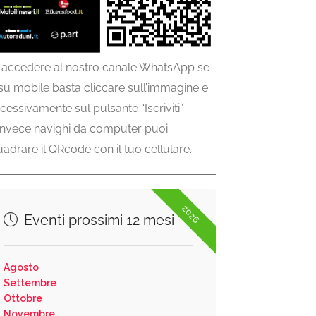
 accedere al nostro canale WhatsApp se
 su mobile basta cliccare sull’immagine e
cessivamente sul pulsante “Iscriviti”.
invece navighi da computer puoi
uadrare il QRcode con il tuo cellulare.
2026
Eventi prossimi 12 mesi
Agosto
Settembre
Ottobre
Novembre