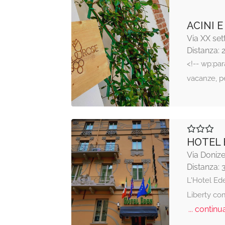
ACINI E
Via XX se
Distanza: 
<!-- wp:pa
vacanze, p
HOTEL 
Via Donizet
Distanza: 
L'Hotel Ede
Liberty co
... continua