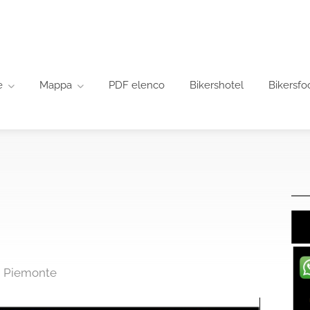
e
Mappa
PDF elenco
Bikershotel
Bikersfo
, Piemonte