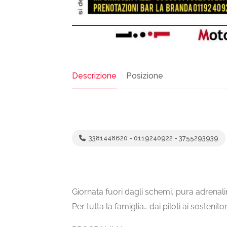
Descrizione
Posizione
3381448620 - 0119240922 - 3755293939
Giornata fuori dagli schemi, pura adrenal
Per tutta la famiglia… dai piloti ai sostenit