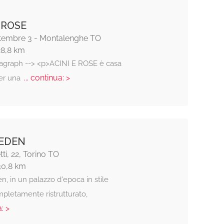
 ROSE
ttembre 3 - Montalenghe TO
28,8 km
ragraph --> <p>ACINI E ROSE è casa
... continua: >
er una
EDEN
ti, 22, Torino TO
30,8 km
n, in un palazzo d'epoca in stile
mpletamente ristrutturato,
: >