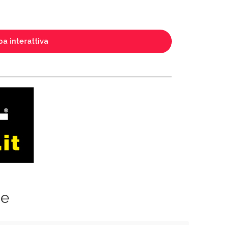
a interattiva
ze