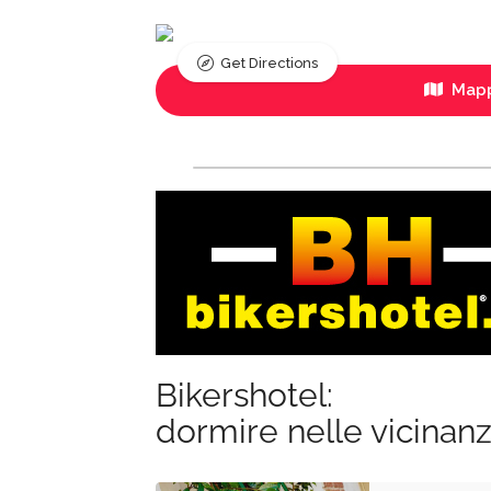
Get Directions
Mapp
Bikershotel:
dormire nelle vicinan