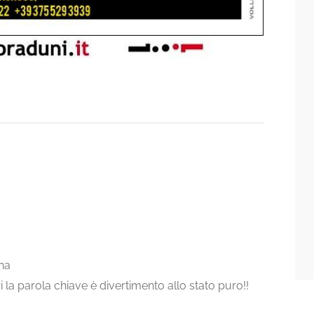
ina
ori la parola chiave è divertimento allo stato puro!!