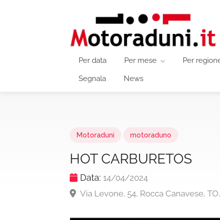
Per data
Per mese
Per region
Segnala
News
Motoraduni
motoraduno
HOT CARBURETOS
Data:
14/04/2024
Via Levone, 54, Rocca Canavese, TO