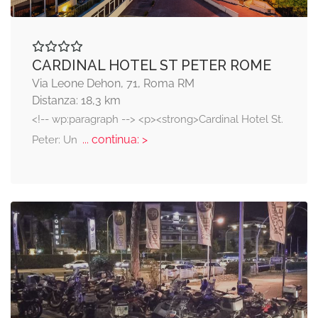
CARDINAL HOTEL ST PETER ROME
Via Leone Dehon, 71, Roma RM
Distanza: 18,3 km
<!-- wp:paragraph --> <p><strong>Cardinal Hotel St.
... continua: >
Peter: Un