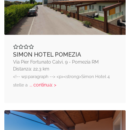
SIMON HOTEL POMEZIA
Via Pier Fortunato Calvi, 9 - Pomezia RM
Distanza: 22,3 km
<!-- wp:paragraph --> <p><strong>Simon Hotel 4
... continua: >
stelle a