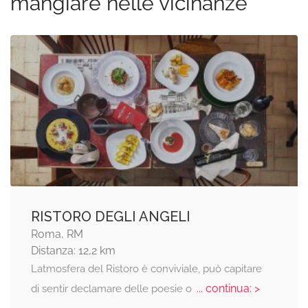
mangiare nelle vicinanze
RISTORO DEGLI ANGELI
Roma, RM
Distanza: 12,2 km
Latmosfera del Ristoro è conviviale, può capitare
... continua: >
di sentir declamare delle poesie o