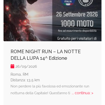
ROME NIGHT RUN – LA NOTTE
DELLA LUPA 14^ Edizione
26/09/2026
Roma, RM
Distanza: 13,5 km
Non perdere la più favolosa ed emozionante run
... continua: >
notturna della Capitale! Quest’anno ti