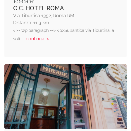
O.C. HOTEL ROMA
Via Tiburtina 1352, Roma RM
Distanza: 11,3 km
<!-- wp:paragraph --> <p>Sull’antica via Tiburtina, a
... continua: >
soli