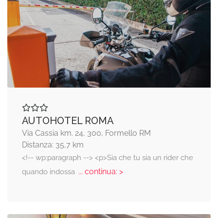
AUTOHOTEL ROMA
Via Cassia km. 24, 300, Formello RM
Distanza: 35,7 km
<!-- wp:paragraph --> <p>Sia che tu sia un rider che
... continua: >
quando indossa