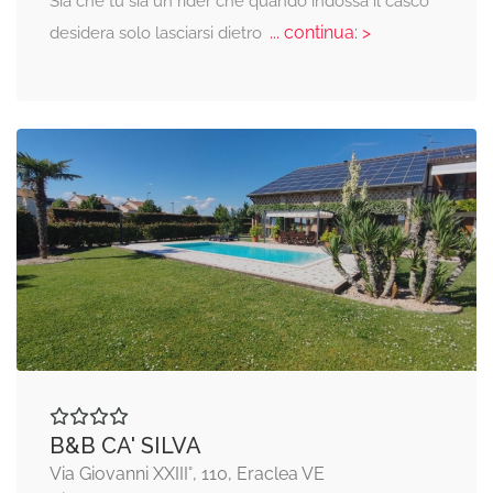
Sia che tu sia un rider che quando indossa il casco
... continua: >
desidera solo lasciarsi dietro
B&B CA' SILVA
Via Giovanni XXIII°, 110, Eraclea VE