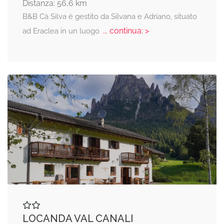
Distanza: 56,6 km
B&B Cà Silva è gestito da Silvana e Adriano, situato
... continua: >
ad Eraclea in un luogo
LOCANDA VAL CANALI