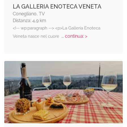
LA GALLERIA ENOTECA VENETA
Conegliano, TV
Distanza: 4,9 km
<!-- wp:paragraph --> <p>La Galleria Enoteca
... continua: >
Veneta nasce nel cuore