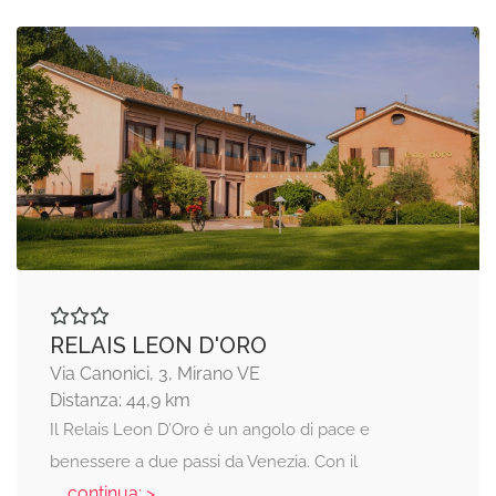
RELAIS LEON D'ORO
Via Canonici, 3, Mirano VE
Distanza: 44,9 km
Il Relais Leon D’Oro è un angolo di pace e
benessere a due passi da Venezia. Con il
... continua: >