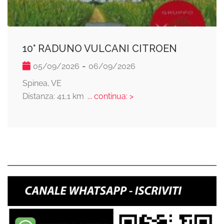
10° RADUNO VULCANI CITROEN
-
05/09/2026
06/09/2026
Spinea, VE
Distanza: 41,1 km
... continua: >