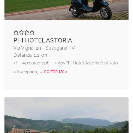
PHI HOTEL ASTORIA
Via Vigna, 29 - Susegana TV
Distanza: 1,1 km
<!-- wp:paragraph --> <p>Phi Hotel Astoria è situato
... continua: >
a Susegana,