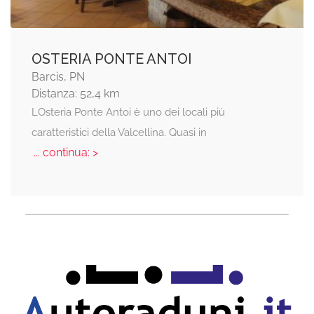
OSTERIA PONTE ANTOI
Barcis, PN
Distanza: 52,4 km
LOsteria Ponte Antoi è uno dei locali più
caratteristici della Valcellina. Quasi in
... continua: >