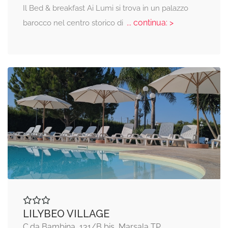
Il Bed & breakfast Ai Lumi si trova in un palazzo
... continua: >
barocco nel centro storico di
LILYBEO VILLAGE
C.da Bambina, 131/B bis, Marsala TP