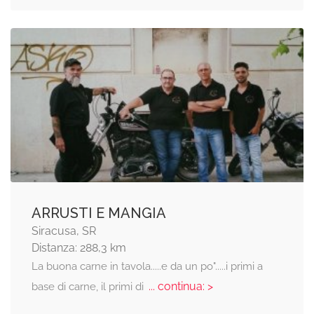
ARRUSTI E MANGIA
Siracusa, SR
Distanza: 288,3 km
La buona carne in tavola.....e da un po".....i primi a
... continua: >
base di carne, il primi di