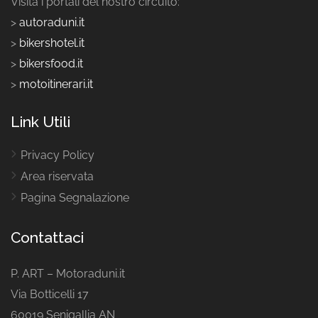
Visita i portali del nostro circuito:
>
autoraduni.it
>
bikershotel.it
>
bikersfood.it
>
motoitinerari.it
Link Utili
Privacy Policy
Area riservata
Pagina Segnalazione
Contattaci
P. ART – Motoraduni.it
Via Botticelli 17
60019 Senigallia AN