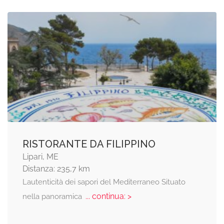
RISTORANTE DA FILIPPINO
Lipari, ME
Distanza: 235,7 km
Lautenticità dei sapori del Mediterraneo Situato
... continua: >
nella panoramica