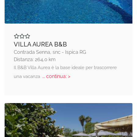
VILLA AUREA B&B
Contrada Senna, snc - Ispica RG
Distanza: 264,0 km
Il B&B Villa Aurea è la base ideale per trascorrere
... continua: >
una vacanza