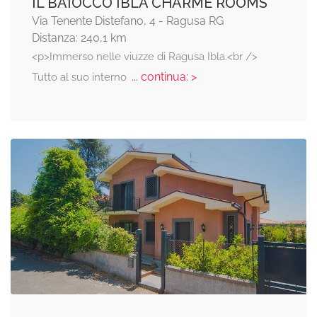
IL BAIOCCO IBLA CHARME ROOMS
Via Tenente Distefano, 4 - Ragusa RG
Distanza: 240,1 km
<p>Immerso nelle viuzze di Ragusa Ibla.<br />
... continua: >
Tutto al suo interno