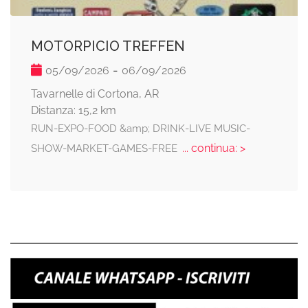
MOTORPICIO TREFFEN
-
05/09/2026
06/09/2026
Tavarnelle di Cortona, AR
Distanza: 15,2 km
RUN-EXPO-FOOD &amp; DRINK-LIVE MUSIC-
... continua: >
SHOW-MARKET-GAMES-FREE