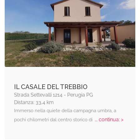
IL CASALE DEL TREBBIO
Strada Settevalli 1214 - Perugia PG
Distanza: 33,4 km
Immerso nella quiete della campagna umbra, a
... continua: >
pochi chilometri dal centro storico di