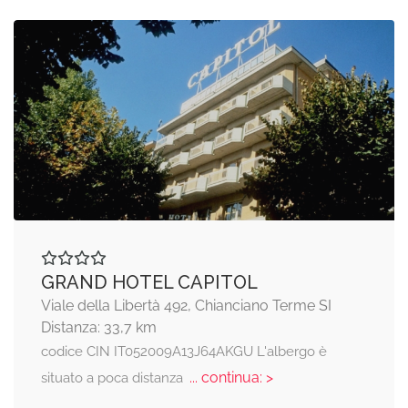
GRAND HOTEL CAPITOL
Viale della Libertà 492, Chianciano Terme SI
Distanza: 33,7 km
codice CIN IT052009A13J64AKGU L'albergo è
... continua: >
situato a poca distanza