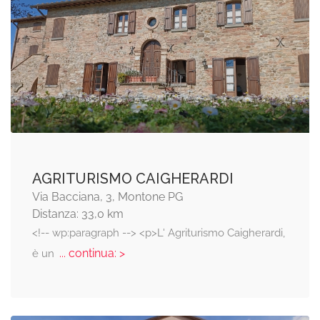
AGRITURISMO CAIGHERARDI
Via Bacciana, 3, Montone PG
Distanza: 33,0 km
<!-- wp:paragraph --> <p>L' Agriturismo Caigherardi,
... continua: >
è un