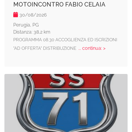
MOTOINCONTRO FABIO CELAIA
30/08/2026
Perugia, PG
Distanza: 38,2 km
PROGRAMMA 08.30 ACCOGLIENZA ED ISCRIZIONI
... continua: >
"AD OFFERTA" DISTRIBUZIONE