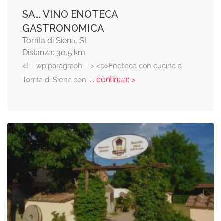
SA... VINO ENOTECA
GASTRONOMICA
Torrita di Siena, SI
Distanza: 30,5 km
<!-- wp:paragraph --> <p>Enoteca con cucina a
... continua: >
Torrita di Siena con