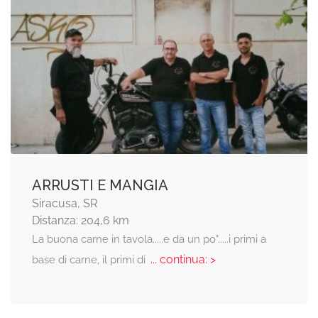
ARRUSTI E MANGIA
Siracusa, SR
Distanza: 204,6 km
La buona carne in tavola.....e da un po".....i primi a
... continua: >
base di carne, il primi di