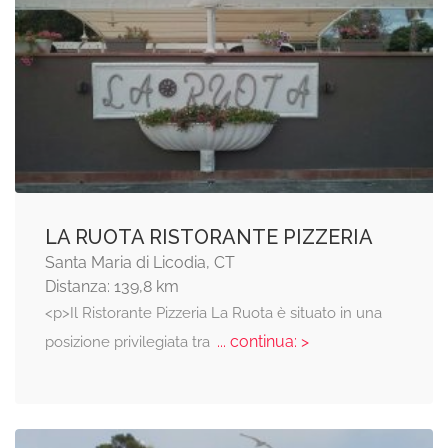
LA RUOTA RISTORANTE PIZZERIA
Santa Maria di Licodia, CT
Distanza: 139,8 km
<p>Il Ristorante Pizzeria La Ruota è situato in una
... continua: >
posizione privilegiata tra