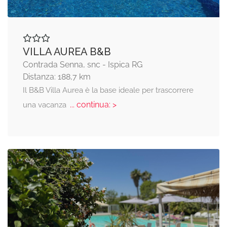
VILLA AUREA B&B
Contrada Senna, snc - Ispica RG
Distanza: 188,7 km
Il B&B Villa Aurea è la base ideale per trascorrere
... continua: >
una vacanza