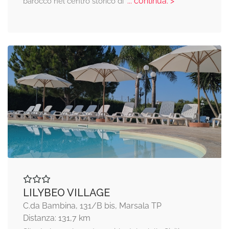
... continua: >
barocco nel centro storico di
LILYBEO VILLAGE
C.da Bambina, 131/B bis, Marsala TP
Distanza: 131,7 km