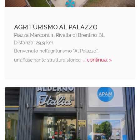
AGRITURISMO AL PALAZZO
Piazza Marconi, 1, Rivalta di Brentino BL
Distanza: 29,9 km
Benvenuto nell’agriturismo “Al Palazzo”,
... continua: >
un’affascinante struttura storica