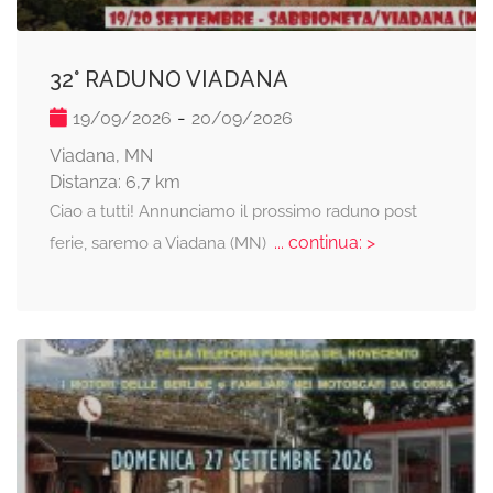
32° RADUNO VIADANA
-
19/09/2026
20/09/2026
Viadana, MN
Distanza: 6,7 km
Ciao a tutti! Annunciamo il prossimo raduno post
... continua: >
ferie, saremo a Viadana (MN)