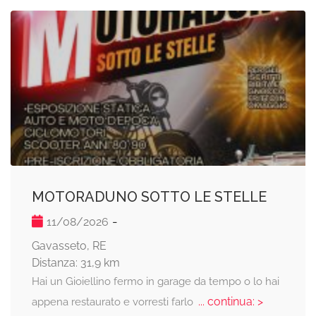
MOTORADUNO SOTTO LE STELLE
-
11/08/2026
Gavasseto, RE
Distanza: 31,9 km
Hai un Gioiellino fermo in garage da tempo o lo hai
... continua: >
appena restaurato e vorresti farlo