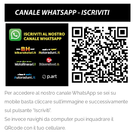
Per accedere al nostro canale WhatsApp se sei su
mobile basta cliccare sull’immagine e successivamente
sul pulsante “Iscriviti”.
Se invece navighi da computer puoi inquadrare il
QRcode con il tuo cellulare.