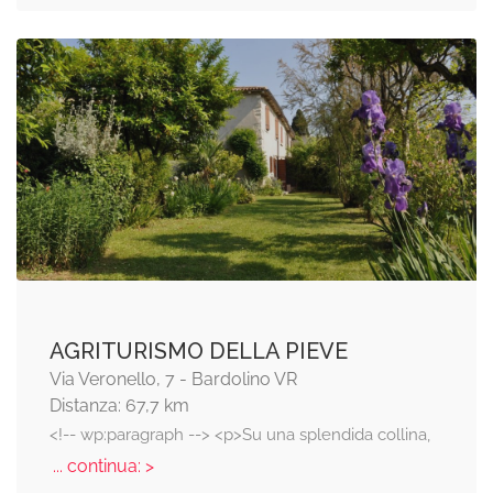
AGRITURISMO DELLA PIEVE
Via Veronello, 7 - Bardolino VR
Distanza: 67,7 km
<!-- wp:paragraph --> <p>Su una splendida collina,
... continua: >