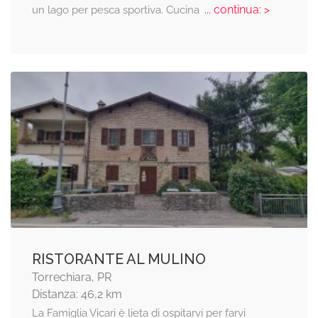
... continua: >
un lago per pesca sportiva. Cucina
RISTORANTE AL MULINO
Torrechiara, PR
Distanza: 46,2 km
La Famiglia Vicari è lieta di ospitarvi per farvi