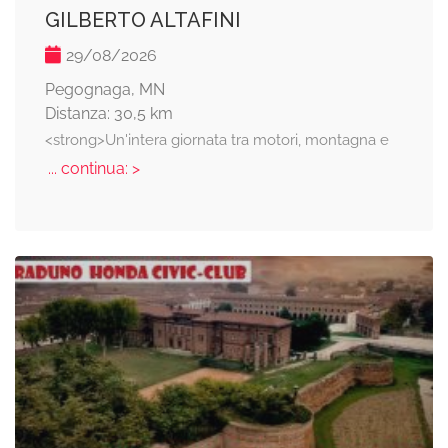
GILBERTO ALTAFINI
29/08/2026
Pegognaga, MN
Distanza: 30,5 km
<strong>Un'intera giornata tra motori, montagna e
... continua: >