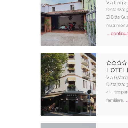
Via Lion 
Distanza: 
Zi Bitta Gu
matrimonial
... continua
HOTEL 
Via G.Verd
Distanza: 
<!-- wp:pa
..
familiare,