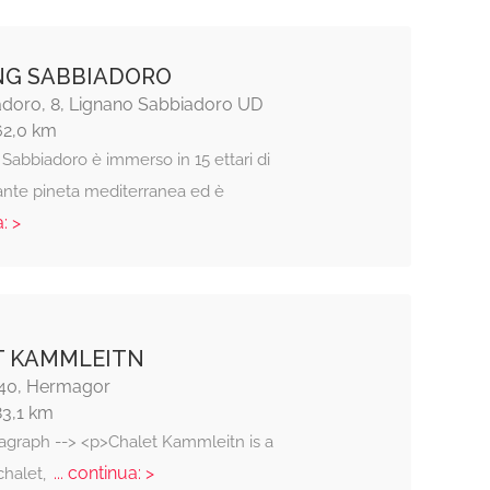
NG SABBIADORO
adoro, 8, Lignano Sabbiadoro UD
62,0 km
Sabbiadoro è immerso in 15 ettari di
ante pineta mediterranea ed è
: >
T KAMMLEITN
40, Hermagor
83,1 km
ragraph --> <p>Chalet Kammleitn is a
... continua: >
 chalet,