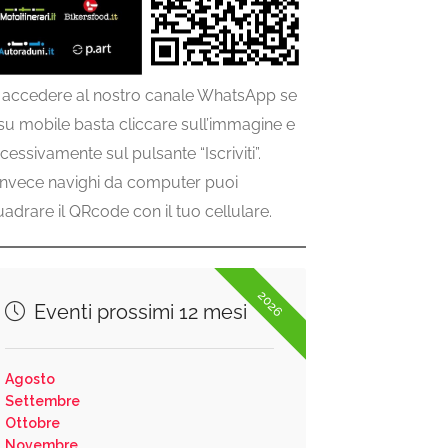
 accedere al nostro canale WhatsApp se
 su mobile basta cliccare sull’immagine e
cessivamente sul pulsante “Iscriviti”.
invece navighi da computer puoi
uadrare il QRcode con il tuo cellulare.
2026
Eventi prossimi 12 mesi
Agosto
Settembre
Ottobre
Novembre