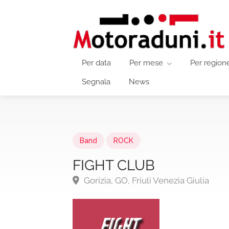
Per data
Per mese
Per region
Segnala
News
Band
ROCK
FIGHT CLUB
Gorizia, GO, Friuli Venezia Giulia