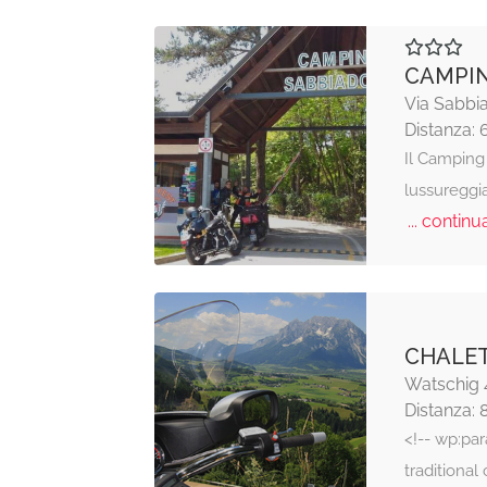
CAMPI
Via Sabbi
Distanza: 
Il Camping 
lussureggi
... continua
CHALE
Watschig 
Distanza: 
<!-- wp:pa
traditional