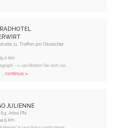
RADHOTEL
ERWIRT
rstraße 11, Treffen am Ossiacher
85,0 km
agraph --> <p>Stellen Sie sich vor,
... continua: >
e
O JULIENNE
, 63, Arba PN
94,5 km
Julienne" è una tipica costruzione