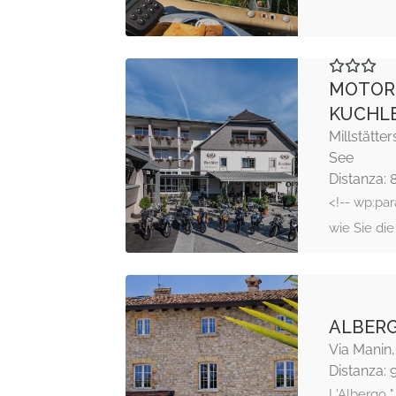
MOTOR
KUCHL
Millstätte
See
Distanza: 
<!-- wp:par
wie Sie di
ALBERG
Via Manin
Distanza: 
L'Albergo "