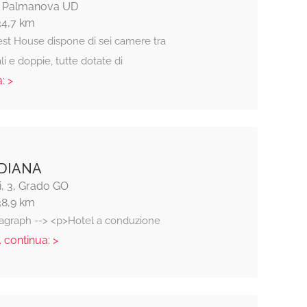
4, Palmanova UD
34,7 km
est House dispone di sei camere tra
i e doppie, tutte dotate di
: >
DIANA
i, 3, Grado GO
38,9 km
ragraph --> <p>Hotel a conduzione
. continua: >