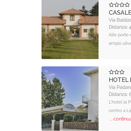
CASALE
Via Baldas
Distanza: 
Alle porte 
ampio ulive
HOTEL 
Via Padan
Distanza:
L’hotel la 
centro a L
... continua