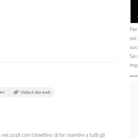
Per
sei
suc
Se 
inq
com
Visita il sito web
 2018 con l’obiettivo di far risentire a tutti gli