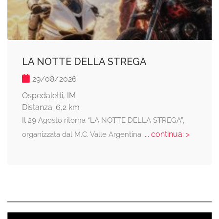
LA NOTTE DELLA STREGA
29/08/2026
Ospedaletti, IM
Distanza: 6,2 km
Il 29 Agosto ritorna “LA NOTTE DELLA STREGA”,
... continua: >
organizzata dal M.C. Valle Argentina