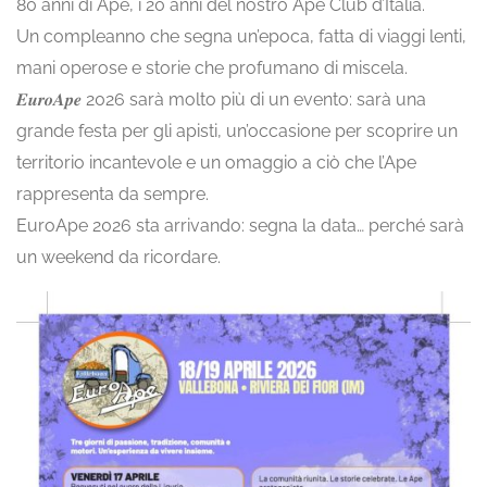
80 anni di Ape, i 20 anni del nostro Ape Club d’Italia.
Un compleanno che segna un’epoca, fatta di viaggi lenti,
mani operose e storie che profumano di miscela.
𝑬𝒖𝒓𝒐𝑨𝒑𝒆 2026 sarà molto più di un evento: sarà una
grande festa per gli apisti, un’occasione per scoprire un
territorio incantevole e un omaggio a ciò che l’Ape
rappresenta da sempre.
EuroApe 2026 sta arrivando: segna la data… perché sarà
un weekend da ricordare.