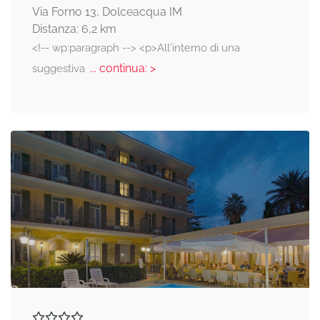
Via Forno 13, Dolceacqua IM
Distanza: 6,2 km
<!-- wp:paragraph --> <p>All'interno di una
... continua: >
suggestiva