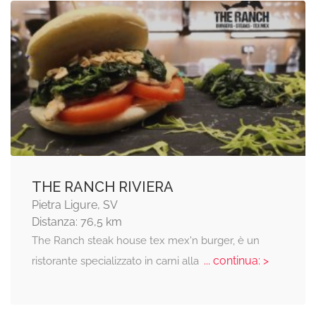
THE RANCH RIVIERA
Pietra Ligure, SV
Distanza: 76,5 km
The Ranch steak house tex mex'n burger, è un
... continua: >
ristorante specializzato in carni alla