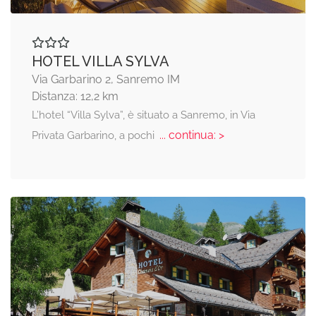
HOTEL VILLA SYLVA
Via Garbarino 2, Sanremo IM
Distanza: 12,2 km
L’hotel “Villa Sylva”, è situato a Sanremo, in Via
... continua: >
Privata Garbarino, a pochi