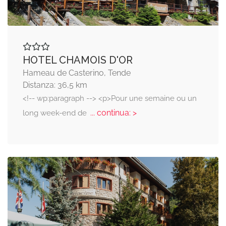
HOTEL CHAMOIS D'OR
Hameau de Casterino, Tende
Distanza: 36,5 km
<!-- wp:paragraph --> <p>Pour une semaine ou un
... continua: >
long week-end de