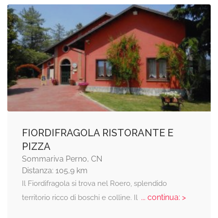
FIORDIFRAGOLA RISTORANTE E
PIZZA
Sommariva Perno, CN
Distanza: 105,9 km
Il Fiordifragola si trova nel Roero, splendido
... continua: >
territorio ricco di boschi e colline. Il