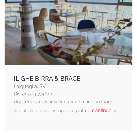
IL GHE BIRRA & BRACE
Laigueglia, SV
Distanza: 57,9 km
Una terrazza sospesa tra terra e mare, un luogo
... continua: >
incantevole dove assaporare piatti