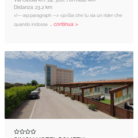
Distanza: 23,2 km
<!-- wp:paragraph --> <p>Sia che tu sia un rider che
... continua: >
quando indossa