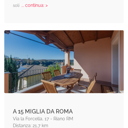
... continua: >
soli
A 15 MIGLIA DA ROMA
Via la Forcella, 17 - Riano RM
Distanza: 21,7 km