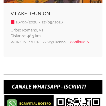
V LAKE RÉUNION
-
26/09/2026
27/09/2026
Oriolo Romano, VT
Distanza: 48,3 km
... continua: >
WORK IN PROGRESS Seguiranno