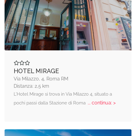
HOTEL MIRAGE
Via Milazzo, 4, Roma RM
Distanza: 2,5 km
L’Hotel Mirage si trova in Via Milazzo 4, situato a
... continua: >
pochi passi dalla Stazione di Roma