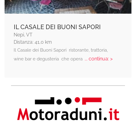
IL CASALE DEI BUONI SAPORI
Nepi, VT
Distanza: 41,0 km
Il Casale dei Buoni Sapori  ristorante, trattoria,
... continua: >
wine bar e degusteria  che opera