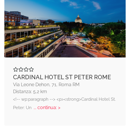
CARDINAL HOTEL ST PETER ROME
Via Leone Dehon, 71, Roma RM
Distanza: 5,2 km
<!-- wp:paragraph --> <p><strong>Cardinal Hotel St.
... continua: >
Peter: Un