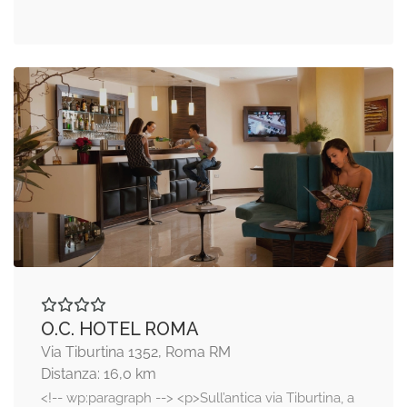
O.C. HOTEL ROMA
Via Tiburtina 1352, Roma RM
Distanza: 16,0 km
<!-- wp:paragraph --> <p>Sull’antica via Tiburtina, a