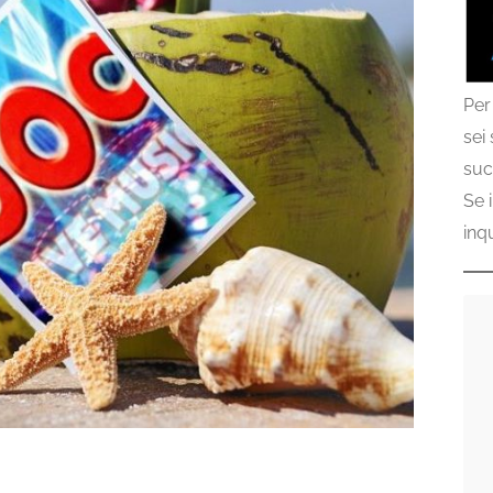
Per
sei
suc
Se 
inq