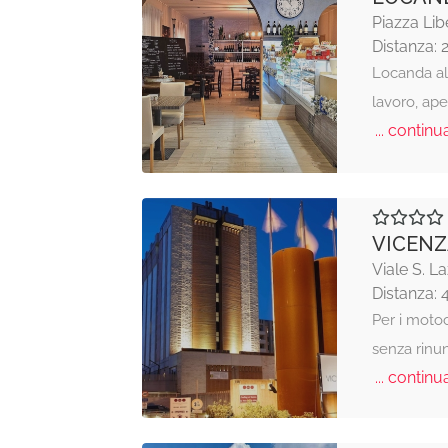
Piazza Lib
Distanza: 
Locanda al 
lavoro, aper
... continua
VICENZ
Viale S. L
Distanza: 
Per i motoc
senza rinun
... continua