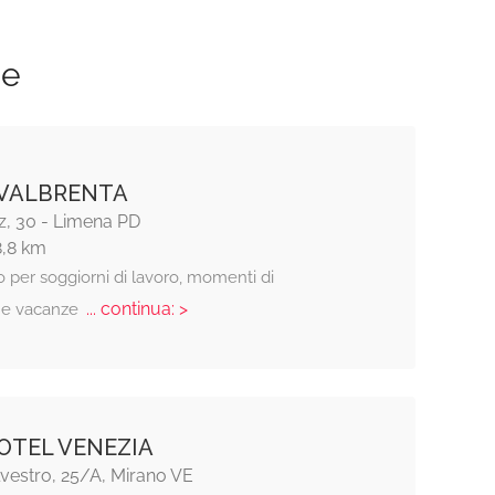
ze
 VALBRENTA
z, 30 - Limena PD
8,8 km
 per soggiorni di lavoro, momenti di
... continua: >
, e vacanze
TEL VENEZIA
lvestro, 25/A, Mirano VE