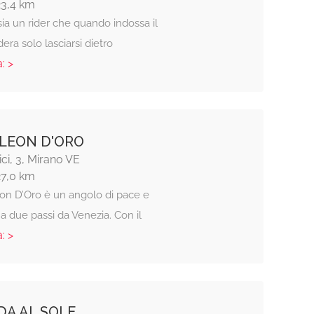
23,4 km
sia un rider che quando indossa il
era solo lasciarsi dietro
: >
 LEON D'ORO
ci, 3, Mirano VE
27,0 km
eon D’Oro è un angolo di pace e
a due passi da Venezia. Con il
: >
A AL SOLE