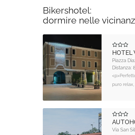
Bikershotel:
dormire nelle vicinan
HOTEL
Piazza Dia
Distanza: 
<p>Perfetto
puro relax
AUTOHO
Via San Si