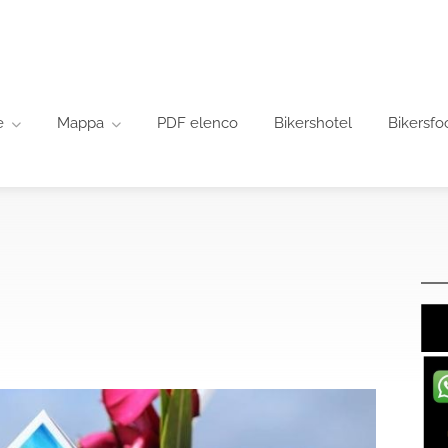
e
Mappa
PDF elenco
Bikershotel
Bikersfo