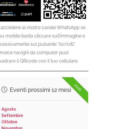
 accedere al nostro canale WhatsApp se
 su mobile basta cliccare sull’immagine e
cessivamente sul pulsante “Iscriviti”.
invece navighi da computer puoi
uadrare il QRcode con il tuo cellulare.
2026
Eventi prossimi 12 mesi
Agosto
Settembre
Ottobre
Novembre