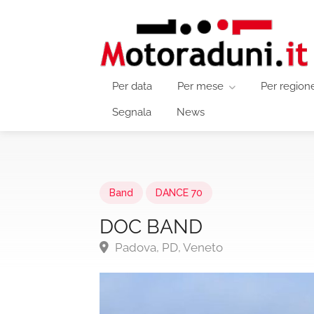
Per data
Per mese
Per region
Segnala
News
Band
DANCE 70
DOC BAND
Padova, PD, Veneto