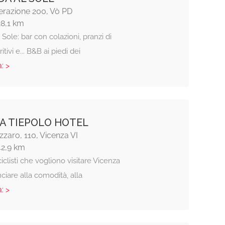
erazione 200, Vò PD
28,1 km
Sole: bar con colazioni, pranzi di
itivi e... B&B ai piedi dei
: >
A TIEPOLO HOTEL
azzaro, 110, Vicenza VI
42,9 km
iclisti che vogliono visitare Vicenza
ciare alla comodità, alla
: >