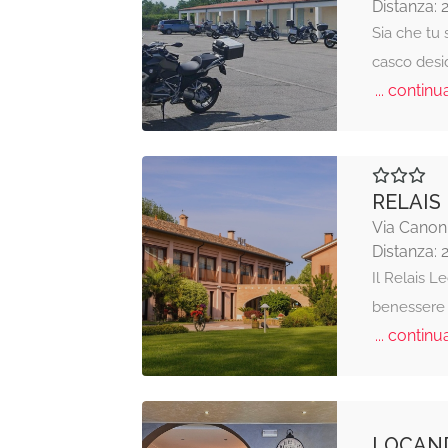
Distanza: 
Sia che tu 
casco desid
... continua
RELAIS
Via Canoni
Distanza: 
Il Relais L
benessere 
... continua
LOCAND