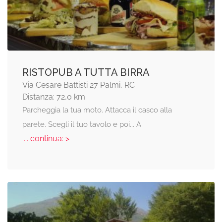
RISTOPUB A TUTTA BIRRA
Via Cesare Battisti 27 Palmi, RC
Distanza: 72,0 km
Parcheggia la tua moto. Attacca il casco alla
parete. Scegli il tuo tavolo e poi... A
... continua: >