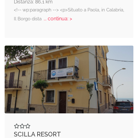
Distanza: 86,1 km
<!-- wp:paragraph --> <p>Situato a Paola, in Calabria,
... continua: >
Il Borgo dista
SCILLA RESORT