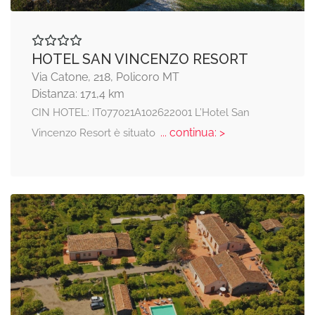
HOTEL SAN VINCENZO RESORT
Via Catone, 218, Policoro MT
Distanza: 171,4 km
CIN HOTEL: IT077021A102622001 L’Hotel San
... continua: >
Vincenzo Resort è situato