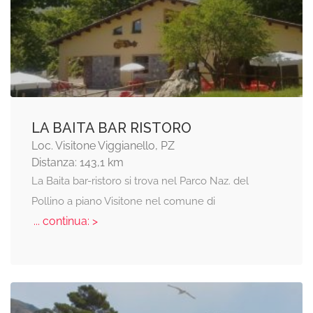
LA BAITA BAR RISTORO
Loc. Visitone Viggianello, PZ
Distanza: 143,1 km
La Baita bar-ristoro si trova nel Parco Naz. del
Pollino a piano Visitone nel comune di
... continua: >