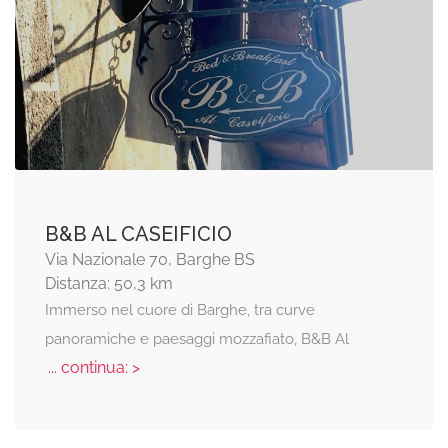
B&B AL CASEIFICIO
Via Nazionale 70, Barghe BS
Distanza: 50,3 km
Immerso nel cuore di Barghe, tra curve
panoramiche e paesaggi mozzafiato, B&B Al
... continua: >