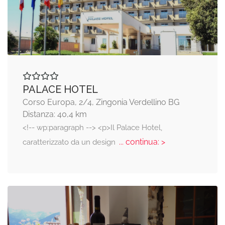
PALACE HOTEL
Corso Europa, 2/4, Zingonia Verdellino BG
Distanza: 40,4 km
<!-- wp:paragraph --> <p>Il Palace Hotel,
... continua: >
caratterizzato da un design