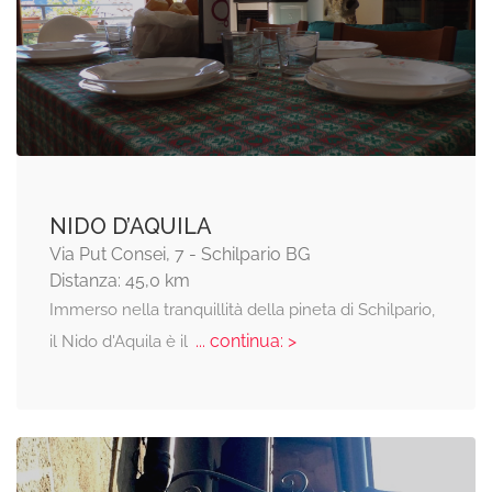
NIDO D’AQUILA
Via Put Consei, 7 - Schilpario BG
Distanza: 45,0 km
Immerso nella tranquillità della pineta di Schilpario,
... continua: >
il Nido d'Aquila è il