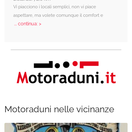
Vi piacciono i locali semplici, non vi piace
aspettare, ma volete comunque il comfort e
... continua: >
Motoraduni nelle vicinanze