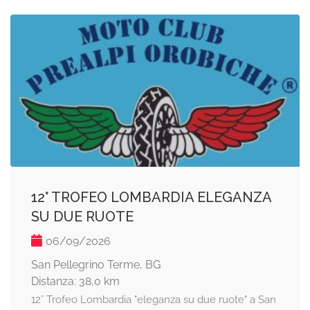
12° TROFEO LOMBARDIA ELEGANZA
SU DUE RUOTE
06/09/2026
San Pellegrino Terme, BG
Distanza: 38,0 km
12° Trofeo Lombardia "eleganza su due ruote" a San