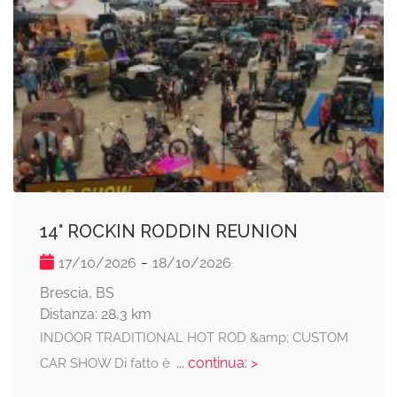
14° ROCKIN RODDIN REUNION
-
17/10/2026
18/10/2026
Brescia, BS
Distanza: 28,3 km
INDOOR TRADITIONAL HOT ROD &amp; CUSTOM
... continua: >
CAR SHOW Di fatto è