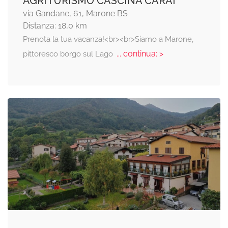
AGRITURISMO CASCINA CARAI
via Gandane, 61, Marone BS
Distanza: 18,0 km
Prenota la tua vacanza!<br><br>Siamo a Marone,
... continua: >
pittoresco borgo sul Lago