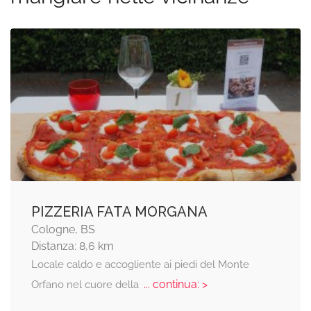
PIZZERIA FATA MORGANA
Cologne, BS
Distanza: 8,6 km
Locale caldo e accogliente ai piedi del Monte
... continua: >
Orfano nel cuore della