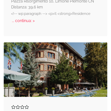
Piazza Risorgimento 10, Limone Piemonte CN
Distanza: 39,6 km
<!-- wp:paragraph --> <p>Il <strong>Residence
... continua: >