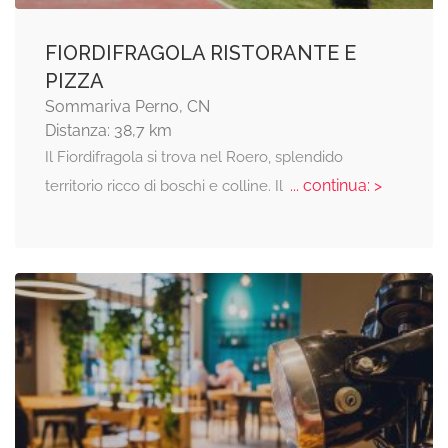
FIORDIFRAGOLA RISTORANTE E
PIZZA
Sommariva Perno, CN
Distanza: 38,7 km
Il Fiordifragola si trova nel Roero, splendido
... continua: >
territorio ricco di boschi e colline. Il