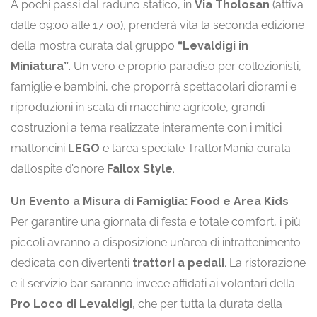
A pochi passi dal raduno statico, in
Via Tholosan
(attiva
dalle 09:00 alle 17:00), prenderà vita la seconda edizione
della mostra curata dal gruppo
“Levaldigi in
Miniatura”
. Un vero e proprio paradiso per collezionisti,
famiglie e bambini, che proporrà spettacolari diorami e
riproduzioni in scala di macchine agricole, grandi
costruzioni a tema realizzate interamente con i mitici
mattoncini
LEGO
e l’area speciale TrattorMania curata
dall’ospite d’onore
Failox Style
.
Un Evento a Misura di Famiglia: Food e Area Kids
Per garantire una giornata di festa e totale comfort, i più
piccoli avranno a disposizione un’area di intrattenimento
dedicata con divertenti
trattori a pedali
. La ristorazione
e il servizio bar saranno invece affidati ai volontari della
Pro Loco di Levaldigi
, che per tutta la durata della