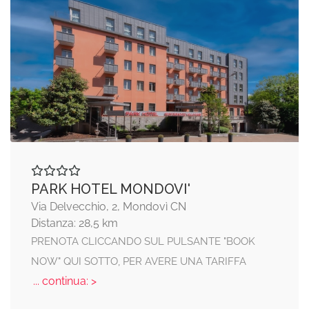
PARK HOTEL MONDOVI'
Via Delvecchio, 2, Mondovì CN
Distanza: 28,5 km
PRENOTA CLICCANDO SUL PULSANTE "BOOK
NOW" QUI SOTTO, PER AVERE UNA TARIFFA
... continua: >