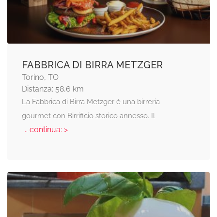
FABBRICA DI BIRRA METZGER
Torino, TO
Distanza: 58,6 km
La Fabbrica di Birra Metzger è una birreria
gourmet con Birrificio storico annesso. Il
... continua: >