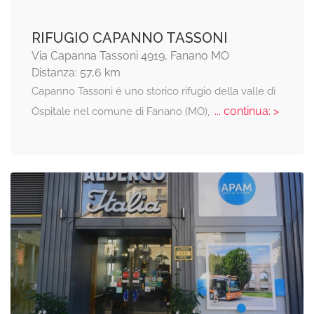
RIFUGIO CAPANNO TASSONI
Via Capanna Tassoni 4919, Fanano MO
Distanza: 57,6 km
Capanno Tassoni è uno storico rifugio della valle di
... continua: >
Ospitale nel comune di Fanano (MO),