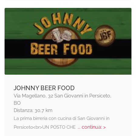
JOHNNY BEER FOOD
Via Magellano, 32 San Giovanni in Persiceto,
BO
Distanza: 30,7 km
La prima birreria con cucina di San Giovanni in
... continua: >
Persiceto<br>UN POSTO CHE