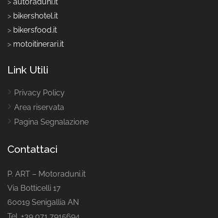
>
autoraduni.it
>
bikershotel.it
>
bikersfood.it
>
motoitinerari.it
Link Utili
Privacy Policy
Area riservata
Pagina Segnalazione
Contattaci
P. ART – Motoraduni.it
Via Botticelli 17
60019 Senigallia AN
Tel. +39 071 7915694