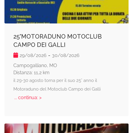
25°MOTORADUNO MOTOCLUB
CAMPO DEI GALLI
-
29/08/2026
30/08/2026
Campogalliano, MO
Distanza: 11,2 km
il 29-30 agosto torna per il suo 25° anno il
Motoraduno del Motoclub Campo dei Galli
... continua: >