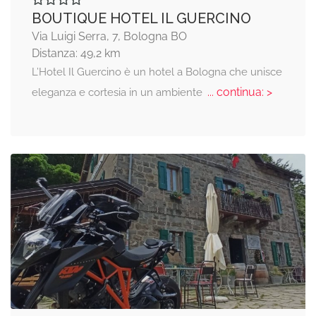
BOUTIQUE HOTEL IL GUERCINO
Via Luigi Serra, 7, Bologna BO
Distanza: 49,2 km
L’Hotel Il Guercino è un hotel a Bologna che unisce
... continua: >
eleganza e cortesia in un ambiente