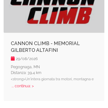
CANNON CLIMB - MEMORIAL
GILBERTO ALTAFINI
29/08/2026
Pegognaga, MN
Distanza: 39,4 km
<strong>Un'intera giornata tra motori, montagna e
... continua: >