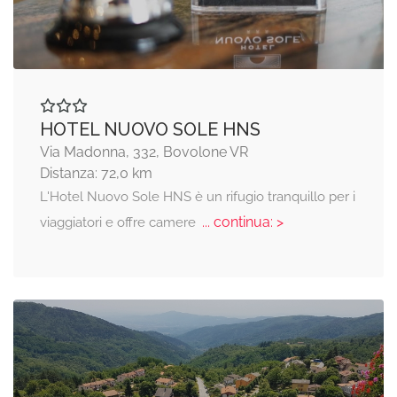
HOTEL NUOVO SOLE HNS
Via Madonna, 332, Bovolone VR
Distanza: 72,0 km
L'Hotel Nuovo Sole HNS è un rifugio tranquillo per i
... continua: >
viaggiatori e offre camere